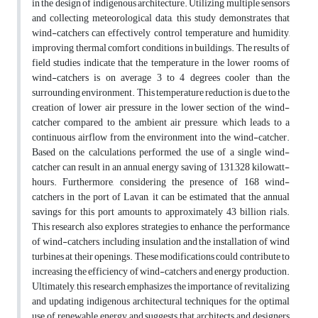
in the design of indigenous architecture. Utilizing multiple sensors
and collecting meteorological data, this study demonstrates that
wind-catchers can effectively control temperature and humidity,
improving thermal comfort conditions in buildings. The results of
field studies indicate that the temperature in the lower rooms of
wind-catchers is on average 3 to 4 degrees cooler than the
surrounding environment. This temperature reduction is due to the
creation of lower air pressure in the lower section of the wind-
catcher compared to the ambient air pressure, which leads to a
continuous airflow from the environment into the wind-catcher.
Based on the calculations performed, the use of a single wind-
catcher can result in an annual energy saving of 131,328 kilowatt-
hours. Furthermore, considering the presence of 168 wind-
catchers in the port of Lavan, it can be estimated that the annual
savings for this port amounts to approximately 43 billion rials.
This research also explores strategies to enhance the performance
of wind-catchers, including insulation and the installation of wind
turbines at their openings. These modifications could contribute to
increasing the efficiency of wind-catchers and energy production.
Ultimately, this research emphasizes the importance of revitalizing
and updating indigenous architectural techniques for the optimal
use of renewable energy and suggests that architects and designers