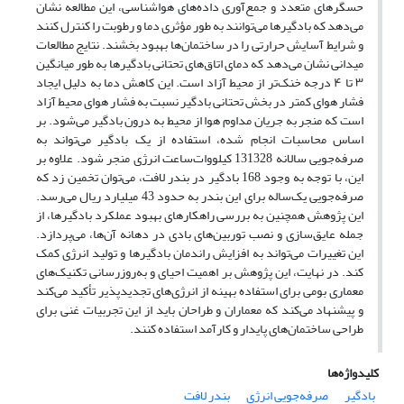
حسگرهای متعدد و جمع‌آوری داده‌های هواشناسی، این مطالعه نشان
می‌دهد که بادگیرها می‌توانند به طور مؤثری دما و رطوبت را کنترل کنند
و شرایط آسایش حرارتی را در ساختمان‌ها بهبود بخشند. نتایج مطالعات
میدانی نشان می‌دهد که دمای اتاق‌های تحتانی بادگیرها به طور میانگین
۳ تا ۴ درجه خنک‌تر از محیط آزاد است. این کاهش دما به دلیل ایجاد
فشار هوای کمتر در بخش تحتانی بادگیر نسبت به فشار هوای محیط آزاد
است که منجر به جریان مداوم هوا از محیط به درون بادگیر می‌شود. بر
اساس محاسبات انجام شده، استفاده از یک بادگیر می‌تواند به
صرفه‌جویی سالانه 131328 کیلووات‌ساعت انرژی منجر شود. علاوه بر
این، با توجه به وجود 168 بادگیر در بندر لافت، می‌توان تخمین زد که
صرفه‌جویی یک‌ساله برای این بندر به حدود 43 میلیارد ریال می‌رسد.
این پژوهش همچنین به بررسی راهکارهای بهبود عملکرد بادگیرها، از
جمله عایق‌سازی و نصب توربین‌های بادی در دهانه آن‌ها، می‌پردازد.
این تغییرات می‌تواند به افزایش راندمان بادگیرها و تولید انرژی کمک
کند. در نهایت، این پژوهش بر اهمیت احیای و به‌روزرسانی تکنیک‌های
معماری بومی برای استفاده بهینه از انرژی‌های تجدیدپذیر تأکید می‌کند
و پیشنهاد می‌کند که معماران و طراحان باید از این تجربیات غنی برای
طراحی ساختمان‌های پایدار و کارآمد استفاده کنند.
کلیدواژه‌ها
بادگیر
صرفه‌جویی انرژی
بندر لافت