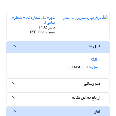
دوره 13، شماره 52 - شماره
پیاپی 3
پاییز 1402
صفحه
656-664
فایل ها
XML
اصل مقاله
1.14 M
هم رسانی
ارجاع به این مقاله
آمار