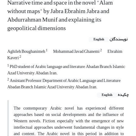
Narrative time and space in the novel "Alam
without maps" by Jabra Ebrahim Jabra and
Abdurrahman Munif and explaining its
geopolitical dimensions
نویسندگان
English
1
2
Aghileh Boughanimeh
Mohammad Javad Ghanemi
Ebrahim
2
Kaveri
1
PhD student of Arabic language and literature, Abadan Branch, Islamic
Azad University, Abadan, Iran.
2
Assistant Professor, Department of Arabic Language and Literature,
Abadan Branch, Islamic Azad University, Abadan, Iran.
چکیده
English
The contemporary Arabic novel has experienced different
approaches based on social developments and the influence of
Western novels. Fiction, especially with the emergence of new
intellectual approaches, underwent fundamental changes in style
and content. The Arabic novel in this period, in addition to