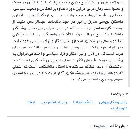
به ویژه با ظهور رویکردهای فکری جدید دچار تحولات بنیادین در سبک
و محتوا شد. رمان عربی در این دوره، علاوه بر انعکاس وضعیت سیاسی،
اجتماعی و اقتصادی ملّت عرب توانست بسیاری از تکنیک های ساختاری
داستان نویسی مدرن را نیز در خود بگنجاند. عبدالرحمن منیف از
نویسندگان معاصر عرب است که در سیر تحول رمان نقشی چشمگیر
داشته است . وی در آثار خود با تأکید بر واقع گرایی و با دید و فکری
انتقادی، سعی در بیداری مردم و بیان افکار و آرای سیاسی خود دارد.
جبرا ابراهیم جبرا داستان نویس، شاعر و مترجم و ناقد معاصر جهان
عرب است که در آثار او نیز افکار و آراء سیاسی و اجتماعی فراوان به
چشم می خورد، قهرمان اکثر داستان های او روشنفکری است که با
روشنفکران دیگر گفتگو می کند و یا استاد دانشگاهی است که ابتدای
گفتگو هایش را با مسائل روشنفکری آغاز می کند و در انتها به مسائل
عمومی و جاری جامعه بر می گردد.
کلیدواژه‌ها
زمان و مکان روایی
عالَمٌ بِلاخرائط
جَبرا ابراهیم جَبرا
ابعاد
ژئوپلیتیک
عنوان مقاله
English