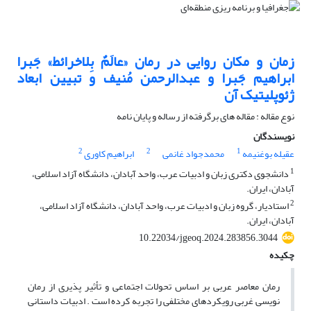
زمان و مکان روایی در رمان «عالَمٌ بِلاخرائط» جَبرا
ابراهیم جَبرا و عبدالرحمن مُنیف و تبیین ابعاد
ژئوپلیتیک آن
نوع مقاله : مقاله های برگرفته از رساله و پایان نامه
نویسندگان
2
2
1
عقیله بوغنیمه
محمدجواد غانمی
ابراهیم کاوری
1
دانشجوی دکتری زبان و ادبیات عرب، واحد آبادان، دانشگاه آزاد اسلامی،
آبادان، ایران.
2
استادیار، گروه زبان و ادبیات عرب، واحد آبادان، دانشگاه آزاد اسلامی،
آبادان، ایران.
10.22034/jgeoq.2024.283856.3044
چکیده
رمان معاصر عربی بر اساس تحولات اجتماعی و تأثیر پذیری از رمان
نویسی غربی رویکردهای مختلفی را تجربه کرده است . ادبیات داستانی