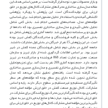
و بازار محصولات مورد توجه قرار گرفته است؛ بر همین اساس هدف این
مقاله مدل‌سازی ساختاری محرک‌های مشارکت کانال‌های توزیع در خلق
ارزش برای تولیدکنندگان است. این پژوهش با رویکرد پژوهشی
اکتشافی آمیخته و با استفاده از تحلیل مضمون انجام شد. برای شناسایی
مؤلفه‌های مدل، مصاحبه‌های تخصصی انجام شد. بخش کمی شامل
تحلیل عاملی تأییدی و مدل‌سازی ساختاری تفسیری بود که داده‌ها از
طریق دو پرسشنامه جمع‌آوری شد. جامعه آماری این پژوهش شامل دو
بخش خبرگان و کلیه فروشندگان و صادرکنندگان کفش تبریز بوده
است. در این پژوهش 15 نفر از خبرگان در بخش اول مشارکت داشتند.
جامعه آماری در بخش دوم شامل فروشندگان عمده کفش در شهر
تبریز بود. بر اساس اطلاعات گردآوری شده از بازار تبریز و سازمان
صنعت، معدن و تجارت تعداد 868 فروشنده و صادرکننده در تبریز
وجود دارد. حجم نمونه آماری 269 نفر بدست آمد. برای تجزیه‌وتحلیل
داده‌ها از مدل‌سازی ساختاری تفسیری و مدل‌سازی مسیری ساختاری
بهره گرفته شده است. یافته‌های تحقیق نشان می‌دهد که مدل
ساختاری تدوین شده دارای پنج سطح بوده که مؤلفه‌های هر سطر
تأثیرگذاری مستقیم و غیرمستقیم بر سطوح دیگر دارند. پایه و اساس
مشارکت، کانال‌ توزیع صنعت کفش در خلق ارزش مؤلفه اصلی اتحاد
راهبردی بوده که تأثیرگذارترین محرک توزیع‌کنندگان برای مشارکت در
خلق ارزش شناخته می‌شود. مهارت‌ها و منابع ‌ایده‌پردازی نیز به عنوان
تأثیرپذیرترین مؤلفه اصلی مشارکت کانال‌های توزیع در خلق ارزش برای
تولیدکنندگان تلقی می‌گردد.