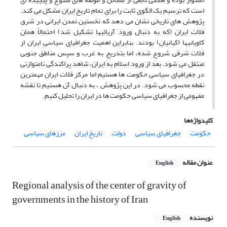
است که ترسیم یک الگوی ثابت را برای تمام تاریخ ایران مشکل می کند.
پژوهش های تاریخی نشان می دهد که نخستین تمدن ایرانی در شرق
فلات ایران (که به دنبال ورود آریائیها تشکیل شد) احتمالاً همان
کاویانیها (کیانیان) بودند. بنابراین اهمیت جغرافیای سیاسی ایران از
فلات شرقی شروع شده، اما بتدریج به غرب و سپس مناطق جنوبی
منتقل می شود. بعد از ورود اسلام به ایران، شاهد پراکندگی نامتوازنی
در جغرافیای سیاسی حکومت ها هستیم اما مرکز فلات ایران مهمترین
نقطه محسوب می شود. در این پژوهش ، به دنبال آن هستیم تا نقشه
مفهومی از جغرافیای سیاسی حکومت ها در ایران را تحلیل کنیم.
کلیدواژه‌ها
حکومت
جغرافیای سیاسی
دولت
تاریخ ایران
مرزهای سیاسی
عنوان مقاله
English
Regional analysis of the center of gravity of
governments in the history of Iran
نویسنده
English