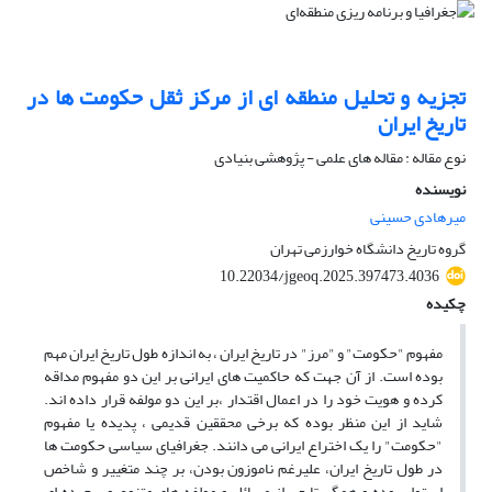
تجزیه و تحلیل منطقه ای از مرکز ثقل حکومت ها در
تاریخ ایران
نوع مقاله : مقاله های علمی - پژوهشی بنیادی
نویسنده
میرهادی حسینی
گروه تاریخ دانشگاه خوارزمی تهران
10.22034/jgeoq.2025.397473.4036
چکیده
مفهوم "حکومت" و "مرز" در تاریخ ایران ، به اندازه طول تاریخ ایران مهم
بوده است. از آن جهت که حاکمیت های ایرانی بر این دو مفهوم مداقه
کرده و هویت خود را در اعمال اقتدار ،بر این دو مولفه قرار داده اند.
شاید از این منظر بوده که برخی محققین قدیمی ، پدیده یا مفهوم
"حکومت" را یک اختراع ایرانی می دانند. جغرافیای سیاسی حکومت ها
در طول تاریخ ایران، علیرغم ناموزون بودن، بر چند متغییر و شاخص
استوار بوده و همگی تابعی از مسائل و مولفه های متنوع و پیچیده ای