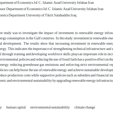
artment of Economics, Isf.C., Islamic Azad University, Isfahan, Iran
sor, Department of Economics, Isf.C., Islamic Azad University, Isfahan, Iran
omics Department, University of Tikrit, Salahuddin, Iraq
he study was to investigate the impact of investment in renewable energy infra
rgy consumption in the Gulf countries. In this study, investment in renewable ener
l development. The results show that increasing investment in renewable energy
rgy. This indicates the importance of strengthening technical infrastructure and
, through training and developing workforce skills, plays an important role in in
environmental policies and reducing the use of fossil fuels has a positive effect on
energy, reducing greenhouse gas emissions, and enforcing strict environmental re
licies can help boost the use of renewable energy and achieve sustainable develop
duce production costs, while supportive policies such as subsidies and financial in
mic and environmental sustainability by upgrading renewable energy infrastructure
gy
human capital
environmental sustainability
climate change