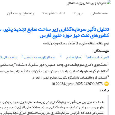
صفحه اصلی
مرور
اطلاعات نشریه
راهنمای نویسندگان
تحلیل تأثیر سرمایه‌گذاری زیر ساخت منابع تجدید پذیر،
کشورهای نفت خیز حوزه خلیج فارس
نوع مقاله : مقاله های برگرفته از رساله و پایان نامه
نویسندگان
3
2
1
انس ذیاب سالم
سارا قبادى
عبد الرزاق محمد حسین
سعید دائی کر
1
دانشجوی دکتری علوم اقتصادی، واحد اصفهان (خوراسگان)، دانشگاه آزاد اسلامی، 
2
دانشیار گروه علوم اقتصادی، واحد اصفهان (خوراسگان)، دانشگاه آزاد اسلامی، اصف
3
استاد، ﮔروه اقتصاد، دانشـﮕاه تکریت، صلاح الدین، العراق
10.22034/jgeoq.2025.242690.2673
چکیده
هدف تحقیق بررسی تأثیر سرمایه‌گذاری در زیرساخت‌های انرژی تجدیدپذیر، ت
فارس بود. در این تحقیق، سرمایه‌گذاری در زیرساخت‌های انرژی تجدیدپذیر ب
نشان می‌دهد که افزایش سرمایه‌گذاری در زیرساخت‌های انرژی تجدیدپذیر به