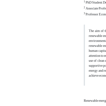
1
PhD Student, Dep
2
Associate Profes
3
Professor, Econ
The aim of t
renewable ene
environmenta
renewable ene
human capital
attention to 
use of clean 
supportive po
energy and re
achieve econo
Renewable ener