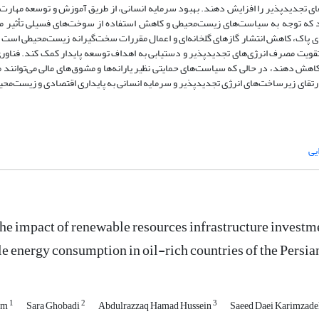
ای تجدیدپذیر را افزایش دهند. بهبود سرمایه انسانی، از طریق آموزش و توسعه مهارت‌ه
د که توجه به سیاست‌های زیست‌محیطی و کاهش استفاده از سوخت‌های فسیلی تأثیر م
ی پاک، کاهش انتشار گازهای گلخانه‌ای و اعمال مقررات سخت‌گیرانه زیست‌محیطی است که
تقویت مصرف انرژی‌های تجدیدپذیر و دستیابی به اهداف توسعه پایدار کمک کند. فناور
را کاهش دهند، در حالی که سیاست‌های حمایتی نظیر یارانه‌ها و مشوق‌های مالی می‌توان
ا ارتقای زیرساخت‌های انرژی تجدیدپذیر و سرمایه انسانی به پایداری اقتصادی و زیست‌م
یی
he impact of renewable resources infrastructure investme
e energy consumption in oil-rich countries of the Persia
1
2
3
lim
Sara Ghobadi
Abdulrazzaq Hamad Hussein
Saeed Daei Karimzad