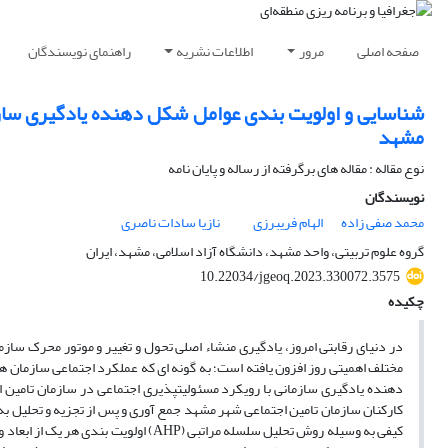
صفحه اصلی
مرور
اطلاعات نشریه
راهنمای نویسندگان
شناسایی و اولویت بندی عوامل شکل دهنده یادگیری سازم
مشهد
نوع مقاله : مقاله های برگرفته از رساله و پایان نامه
نویسندگان
محمد صفی زاده
الهام فریبرزی
نازیا سادات ناصری
گروه علوم تربیتی، واحد مشهد، دانشگاه آزاد اسلامی، مشهد، ایران
10.22034/jgeoq.2023.330072.3575
چکیده
در دنیای رقابتی امروز، یادگیری منشاء اصلی تحول و تغییر و موتور محرک سازما
مختلف اهمیتی روز افزون یافته است؛ به گونه ­ای که عملکرد اجتماعی سازمان­ 
کیفی به وسیله روش تحلیل سلسله مراتبی 