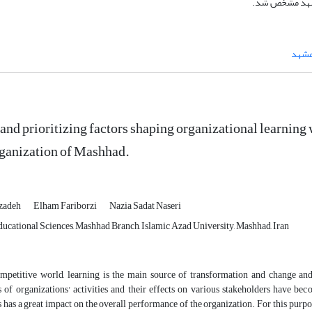
 مشهد مشخص شد.
مشهد
and prioritizing factors shaping organizational learning w
ganization of Mashhad.
zadeh
Elham Fariborzi
Nazia Sadat Naseri
ucational Sciences, Mashhad Branch, Islamic Azad University, Mashhad, Iran
ompetitive world, learning is the main source of transformation and change and
 of organizations' activities and their effects on various stakeholders have bec
 has a great impact on the overall performance of the organization.
For this purpo