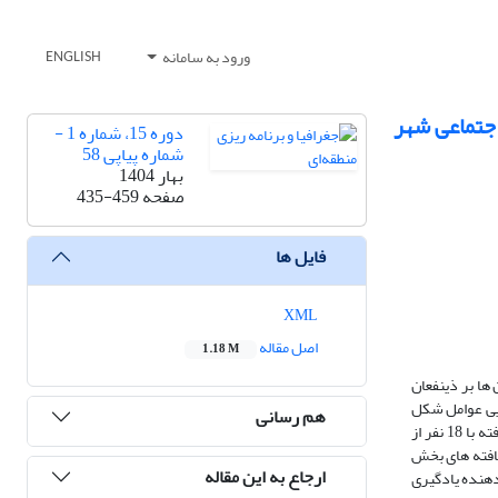
ورود به سامانه
ENGLISH
جتماعی شهر
دوره 15، شماره 1 -
شماره پیاپی 58
بهار 1404
صفحه
435-459
فایل ها
XML
اصل مقاله
1.18 M
 ها بر ذینفعان
ایی عوامل شکل
هم رسانی
دهنده یادگیری سازمانی با رویکرد مسئولیت­پذیری اجتماعی در سازمان تامین اجتماعی شهر مشهد انجام گردید. در بخش اول داده‌ها از طریق مصاحبه نیمه ساختاریافته با 18 نفر از
ه و 39 زیرمولفه شناسایی گردید سپس یافته­ های بخش
ارجاع به این مقاله
 شکل دهنده یادگیری