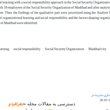
l learning with a social responsibility approach in the Social Security Organizat
th 18 employees of the Social Security Organization of Mashhad and after analysis 
s. Then, the findings of the qualitative part were prioritized using the Analyti
 organizational learning and social responsibility, and the factors shaping organiza
 of Mashhad were identified.
earning
social responsibility
Social Security Organization
Mashhad city
 سازی نشریه در
14
جغرافیا و
دسترسی به مقالات مجله «