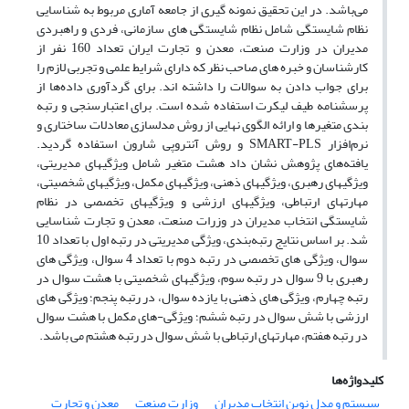
می‌باشد. در این تحقیق نمونه گیری از جامعه آماری مربوط به شناسایی
نظام شایستگی شامل نظام شایستگی های سازمانی، فردی و راهبردی
مدیران در وزارت صنعت، معدن و تجارت ایران تعداد 160 نفر از
کارشناسان و خبره های صاحب نظر که دارای شرایط علمی و تجربی لازم را
برای جواب دادن به سوالات را داشته اند. برای گردآوری داده‌ها از
پرسشنامه طیف لیکرت استفاده شده است. برای اعتبارسنجی و رتبه
بندی متغیرها و ارائه الگوی نهایی از روش مدلسازی معادلات ساختاری و
نرم‌افزار SMART-PLS و روش آنتروپی شارون استفاده گردید.
یافته‌های پژوهش نشان داد هشت متغیر شامل ویژگیهای مدیریتی،
ویژگیهای رهبری، ویژگیهای ذهنی، ویژگیهای مکمل، ویژگیهای شخصیتی،
مهارتهای ارتباطی، ویژگیهای ارزشی و ویژگیهای تخصصی در نظام
شایستگی انتخاب مدیران در وزرات صنعت، معدن و تجارت شناسایی
شد. بر اساس نتایج رتبه‌بندی، ویژگی مدیریتی در رتبه اول با تعداد 10
سوال، ویژگی های تخصصی در رتبه دوم با تعداد 4 سوال، ویژگی های
رهبری با 9 سوال در رتبه سوم، ویژگیهای شخصیتی با هشت سوال در
رتبه چهارم، ویژگی های ذهنی با یازده سوال، در رتبه پنجم؛ ویژگی های
ارزشی با شش سوال در رتبه ششم؛ ویژگی-های مکمل با هشت سوال
در رتبه هفتم، مهارتهای ارتباطی با شش سوال در رتبه هشتم می باشد.
کلیدواژه‌ها
سیستم و مدل نوین انتخاب مدیران
وزارت صنعت
معدن و تجارت