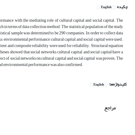
چکیده
English
ormance with the mediating role of cultural capital and social capital. The
h in terms of data collection method. The statistical population of the study
tical sample was determined to be 290 companies. In order to collect data
s, environmental performance, cultural capital, and social capital were used.
ient and composite reliability were used for reliability. Structural equation
ses showed that social networks, cultural capital, and social capital have a
ct of social networks on cultural capital and social capital was proven. The
s and environmental performance was also confirmed.
کلیدواژه‌ها
English
مراجع