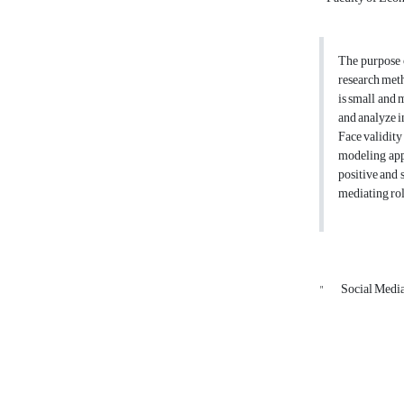
The purpose o
research meth
is small and
and analyze i
Face validity
modeling appr
positive and 
mediating rol
"
Social Medi