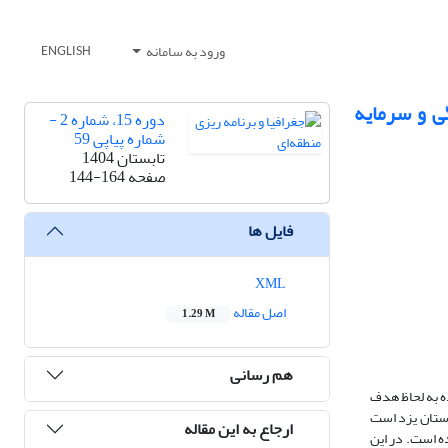
ورود به سامانه
ENGLISH
ی و سرمایه
دوره 15، شماره 2 -
شماره پیاپی 59
تابستان 1404
صفحه
144-164
فایل ها
XML
اصل مقاله
1.29 M
هم رسانی
ه به لحاظ هدف
ستان یزد است
ارجاع به این مقاله
ده گردیده است. در این