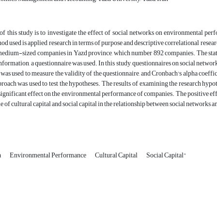
f this study is to investigate the effect of social networks on environmental perf
od used is applied research in terms of purpose and descriptive correlational researc
 medium-sized companies in Yazd province, which number 892 companies. The statis
nformation, a questionnaire was used. In this study, questionnaires on social network
 was used to measure the validity of the questionnaire, and Cronbach's alpha coeffic
oach was used to test the hypotheses. The results of examining the research hypothe
significant effect on the environmental performance of companies. The positive effe
e of cultural capital and social capital in the relationship between social network
a
Environmental Performance
Cultural Capital
Social Capital"