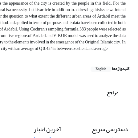
 the appearance of the city is created by the people in this field. For the
l is a necessity. In this article, in addition to addressing this issue, we intend
r the question to what extent the different urban areas of Ardabil meet the
ethod and applied in terms of purpose and its data have been collected in both
ns of Ardabil. Using Cochran's sampling formula, 383 people were selected as
 from five regions of Ardabil and VIKOR model was used to analyze the data
ity to the elements involved in the emergence of the Original Islamic city. In
ic city with an average of Q 0.424 is between excellent and average
کلیدواژه‌ها
English
مراجع
دسترسی سریع
آخرین اخبار