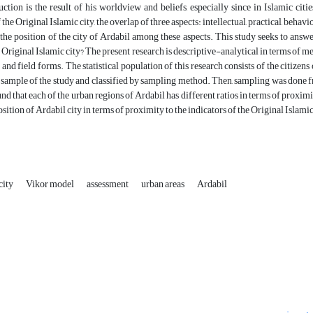
ion is the result of his worldview and beliefs, especially since in Islamic cities
he Original Islamic city, the overlap of three aspects: intellectual, practical, behaviora
the position of the city of Ardabil among these aspects. This study seeks to answe
he Original Islamic city? The present research is descriptive-analytical in terms of m
nd field forms. The statistical population of this research consists of the citize
al sample of the study and classified by sampling method. Then, sampling was done
und that each of the urban regions of Ardabil has different ratios in terms of proxim
position of Ardabil city in terms of proximity to the indicators of the Original Islam
city
Vikor model
assessment
urban areas
Ardabil