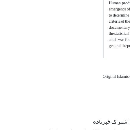
Human product
emergence of t
to determine 
criteria of t
documentary a
the statistic
and it was fo
general, the 
Original Islamic 
اشتراک خبرنامه