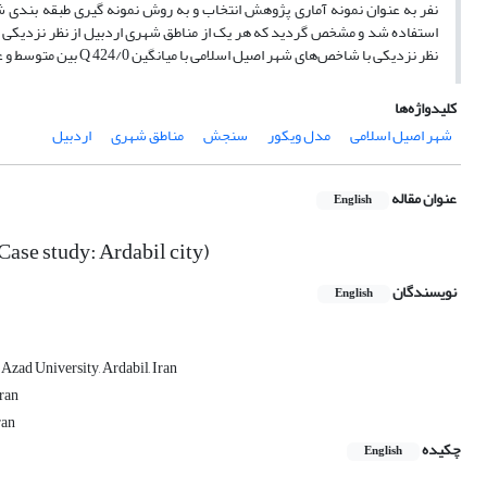
نفر به عنوان نمونه آماری پژوهش انتخاب و به روش نمونه گیری طبقه بندی شد
استفاده شد و مشخص گردید که هر یک از مناطق شهری اردبیل از نظر نزدیکی با
نظر نزدیکی با شاخص‌های شهر اصیل اسلامی با میانگین 424/0 Q بین متوسط و عالی است.
کلیدواژه‌ها
شهر اصیل اسلامی
مدل ویکور
سنجش
مناطق شهری
اردبیل
عنوان مقاله
English
(Case study: Ardabil city)
نویسندگان
English
zad University, Ardabil, Iran
Iran
ran
چکیده
English