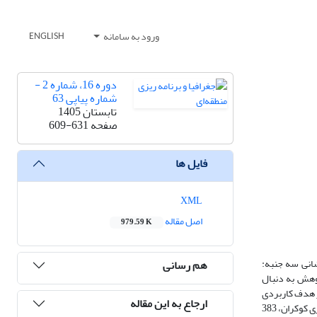
ورود به سامانه
ENGLISH
دوره 16، شماره 2 -
شماره پیاپی 63
تابستان 1405
صفحه
609-631
فایل ها
XML
اصل مقاله
979.59 K
شانی سه جنبه:
هم رسانی
ژوهش به دنبال
ر هدف کاربردی
ارجاع به این مقاله
است و داده های آن به دو صورت اسنادی و میدانی گردآوری شده است. جامعه آماری این پژوهش را شهروندان اردبیل تشکیل می‌دهند. با استفاده از فرمول نمونه گیری کوکران، 383