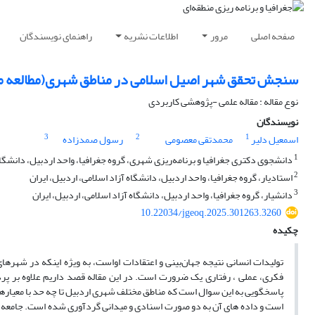
صفحه اصلی
مرور
اطلاعات نشریه
راهنمای نویسندگان
سنجش تحقق شهر اصیل اسلامی در مناطق شهری(مطالعه م
نوع مقاله : مقاله علمی -پژوهشی کاربردی
نویسندگان
3
2
1
اسمعیل دلیر
محمدتقی معصومی
رسول صمدزاده
1
دانشجوی دکتری جغرافیا و برنامه‌ریزی شهری، گروه جغرافیا، واحد اردبیل، دانشگاه 
2
استادیار، گروه جغرافیا، واحد اردبیل، دانشگاه آزاد اسلامی، اردبیل، ایران
3
دانشیار، گروه جغرافیا، واحد اردبیل، دانشگاه آزاد اسلامی، اردبیل، ایران
10.22034/jgeoq.2025.301263.3260
چکیده
تولیدات انسانی نتیجه جهان‌بینی و اعتقادات اواست، به ویژه اینکه در شهر
فکری، عملی ، رفتاری یک ضرورت است. در این مقاله قصد داریم علاوه بر پرد
پاسخگویی به این سوال است که مناطق مختلف شهری اردبیل تا چه حد با معیار