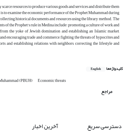
 scarce resources to produce various goods and services and distribute them
rch is to examine the economic performance of the Prophet Muhammad during
 collecting historical documents and resources using the library method. The
ts of the Prophet's rule in Medina include: promoting a culture of work and
t from the yoke of Jewish domination and establishing an Islamic market,
 and encouraging trade and commerce, fighting the threats of hypocrites and
rts and establishing relations with neighbors, correcting the lifestyle and
کلیدواژه‌ها
English
et Muhammad (PBUH)
Economic threats
مراجع
دسترسی سریع
آخرین اخبار