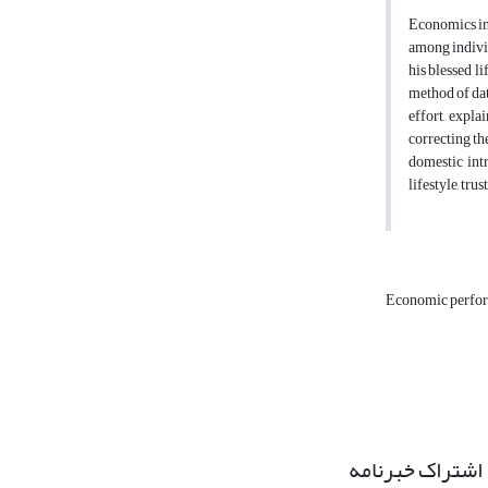
Economics in 
among indivi
his blessed l
method of dat
effort, expl
correcting th
domestic intr
lifestyle, tru
Economic perfo
اشتراک خبرنامه