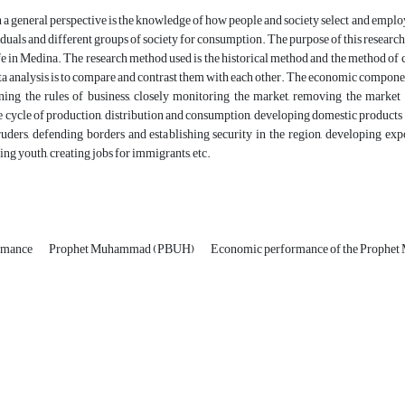
a general perspective is the knowledge of how people and society select and employ
duals and different groups of society for consumption. The purpose of this resea
ife in Medina. The research method used is the historical method and the method of
a analysis is to compare and contrast them with each other. The economic componen
aining the rules of business, closely monitoring the market, removing the marke
e cycle of production, distribution and consumption, developing domestic products
uders, defending borders and establishing security in the region, developing expo
sting youth, creating jobs for immigrants, etc.
rmance
Prophet Muhammad (PBUH)
Economic performance of the Proph