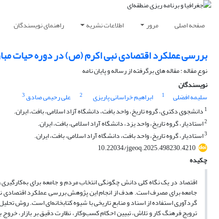
صفحه اصلی
مرور
اطلاعات نشریه
راهنمای نویسندگان
بررسی عملکرد اقتصادی نبی اکرم (ص) در دوره حیات مبا
نوع مقاله : مقاله های برگرفته از رساله و پایان نامه
نویسندگان
3
2
1
سلیمه افضلی
ابراهیم خراسانی پاریزی
علی رحیمی صادق
1
دانشجوی دکتری، گروه تاریخ، واحد بافت، دانشگاه آزاد اسلامی، بافت، ایران.
2
استادیار، گروه تاریخ، واحد یزد، دانشگاه آراد اسلامی، بافت، ایران.
3
استادیار، گروه تاریخ، واحد بافت، دانشگاه آراد اسلامی، بافت، ایران.
10.22034/jgeoq.2025.498230.4210
چکیده
اقتصاد در یک نگاه کلی دانش چگونگی انتخاب مردم و جامعه برای به‌کارگیری و 
جامعه برای مصرف است. هدف از انجام این پژوهش بررسی عملکرد اقتصادی ن
گردآوری استفاده از اسناد و منابع تاریخی با شیوه کتابخانه‌ای است. روش تحلیل 
ترویج فرهنگ کار و تلاش، تبیین احکام کسب‌وکار، نظارت دقیق بر بازار، خروج 