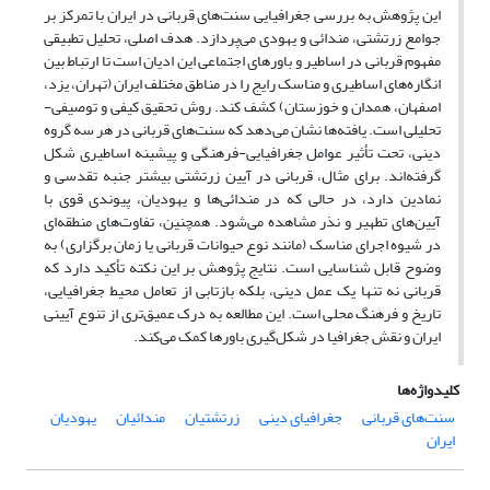
این پژوهش به بررسی جغرافیایی سنت‌های قربانی در ایران با تمرکز بر
جوامع زرتشتی، مندائی و یهودی می‌پردازد. هدف اصلی، تحلیل تطبیقی
مفهوم قربانی در اساطیر و باورهای اجتماعی این ادیان است تا ارتباط بین
انگاره‌های اساطیری و مناسک رایج را در مناطق مختلف ایران (تهران، یزد،
اصفهان، همدان و خوزستان) کشف کند. روش تحقیق کیفی و توصیفی-
تحلیلی است. یافته‌ها نشان می‌دهد که سنت‌های قربانی در هر سه گروه
دینی، تحت تأثیر عوامل جغرافیایی-فرهنگی و پیشینه اساطیری شکل
گرفته‌اند. برای مثال، قربانی در آیین زرتشتی بیشتر جنبه تقدسی و
نمادین دارد، در حالی که در مندائی‌ها و یهودیان، پیوندی قوی با
آیین‌های تطهیر و نذر مشاهده می‌شود. همچنین، تفاوت‌های منطقه‌ای
در شیوه اجرای مناسک (مانند نوع حیوانات قربانی یا زمان برگزاری) به
وضوح قابل شناسایی است. نتایج پژوهش بر این نکته تأکید دارد که
قربانی نه تنها یک عمل دینی، بلکه بازتابی از تعامل محیط جغرافیایی،
تاریخ و فرهنگ محلی است. این مطالعه به درک عمیق‌تری از تنوع آیینی
ایران و نقش جغرافیا در شکل‌گیری باورها کمک می‌کند.
کلیدواژه‌ها
سنت‌های قربانی
جغرافیای دینی
زرتشتیان
مندائیان
یهودیان
ایران