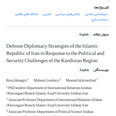
کلیدواژه‌ها
دیپلماسی دفاعی
چالش‌های سیاسی
امنیتی
ائتلاف های نظامی
اعتمادسازی
عنوان مقاله
English
Defense Diplomacy Strategies of the Islamic
Republic of Iran in Response to the Political and
Security Challenges of the Kurdistan Region
نویسندگان
English
1
2
3
Reza Jahangiri
Mahnaz Goodarzi
Masoud Jafarinezhad
1
PhD student, Department of International Relations, Isfahan
(Khorasgan) Branch, Islamic Azad University, Isfahan, Iran
2
Associate Professor, Department of International Relations, Isfahan
(Khorasgan) Branch, Islamic Azad University, Isfahan, Iran
3
Associate Professor, Department of Political Science, Isfahan