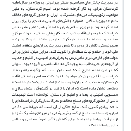
در مدیریت چالش‌های سیاسی و امنیتی پیرامونی، به ویژه در قبال اقلیم
کردستان عراق، به کار گرفته شده بود. اقلیم کردستان، به دلیل
موقعیت ژئوپلیتیک، مرزهای مشترک با ایران، و حضور گروه‌های مخالف
نظام جمهوری اسلامی، همواره چالش‌های امنیتی متعددی را برای ایران
ایجاد کرده بود. جمهوری اسلامی ایران با اتخاذ راهبردهایی نظیر تعامل
دیپلماتیک با رهبران اقلیم، تقویت همکاری‌های امنیتی با دولت مرکزی
بغداد، و مقابله با نفوذ بازیگران خارجی مانند آمریکا و رژیم
صهیونیستی، تلاش کرده بود تا ضمن مدیریت بحران‌های منطقه، امنیت
ملی خود را حفظ و ثبات منطقه‌ای را تقویت کند. در این میان، تمایل برخی
دولت‌های خارجی برای دامن زدن به بحران‌های امنیتی در اقلیم و حمایت
از گروه‌های تجزیه‌طلب، به پیچیدگی معادلات امنیتی افزوده بود. سوالی
که در این مقاله مطرح شده است این است که چگونه راهبردهای
دیپلماسی دفاعی ایران در مواجهه با تهدیدات سیاسی و امنیتی اقلیم
کردستان، به مدیریت بحران‌ها و حفاظت از امنیت ملی کمک کرده است؟
یافته‌ها نشان داده است که ایران با تاکید بر گفت‌وگو، اعتمادسازی و
همسویی امنیتی با بغداد و اقلیم کردستان، توانسته است تهدیدات
ناشی از حضور گروه‌های مسلح مخالف و تحرکات بازیگران فرامنطقه‌ای را
تا حد زیادی کنترل کند. نتایج حاکی از آن است که دیپلماسی دفاعی
ایران توانسته است مانع از گسترش بی‌ثباتی در مرزهای مشترک شود و
از ظرفیت روابط چندجانبه برای کاهش تأثیر نفوذ سیاسی و نظامی
خارجی استفاده کند.