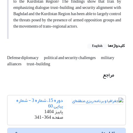
to the Kurdistan Region? The findings show that Iran, by
emphasizing dialogue, trust-building, and security alignment with
Baghdad and the Kurdistan Region, has been able to largely control
the threats posed by the presence of armed opposition groups and
the movements of trans-regional actors.
کلیدواژه‌ها
English
Defense diplomacy
political and security challenges
military
alliances
trust-building
مراجع
دوره 15، شماره 3 - شماره
پیاپی 60
پاییز 1404
صفحه
341-364