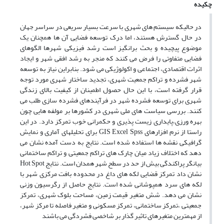
چکیده
در حالیکه سیستم های شهری با سرعت بسیار سریعی در سراسر جهان
در حال گسترش هستند، اما درک توسعه فضایی آن ها همچنان یک
موضوع پیچیده و بحث برانگیز است رشد فیزیکی شهرها الگوهای
فضایی متفاوتی را فرض می کنند که منجر به رشد افقی شهر و ایجاد
اثرات اقتصادی، اجتماعی و اکولوژیکی می شود. بنابراین نیاز به توسعه
شهر فشرده و تراکم جمعیت شهری، تجدید ساختار شهری مورد توجه
قرار گرفته است، با این حال حصول اطمینان از کیفیت بالای زندگی
شهری برای توسعه فشرده شهر در فرآیندهای فشرده سازی طلب می
کنند. بررسی سیاست های ملی شهری در کشورها بر مولفه هایی چون
بهره ورزی،پایداری زیست پذیری و حکمرانی خوب تمرکز دارد. در این
راستا از نرم افزارهای GIS Excel Spss برای تحلیلهای آماری و نمایش
گرافیکی نقشه ها استفاده شده است. نتایج به دست آمده نشان می
دهد که اختلاف زیاد میان چارک های تراکم جمعیتی و تراکم ساختمانی
بیانگر پراکندگی بیش از حد در سطح شهر همدان است. نتایج Hot Spot
نشان داد تمرکز قضایی لکه های داغ در محدوده بافت مرکزی شهر با
لکه های سرد همپوشانی شده است. نتایج حاصل از رگرسیون وزنی
نشان می دهد. شش متغیر قیمت زمین، مساحت بلوک شهری، تمرکز
جمعیتی ،تمرکز ساختمانی، تمرکز مسکونی و متغیر فاصله تا مرکز شهر،
از مهمترین متغیرهای تاثیر گذار بر شاخصی فشردگی می باشند