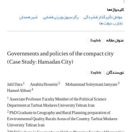
کلیدواژه‌ها
عوامل تأثیرگذار فشردگی
رگرسیون وزرنی فضایی
شهر همدان
تجارب دولت ها
عنوان مقاله
English
Governments and policies of the compact city
(Case Study: Hamadan City)
نویسندگان
English
1
2
3
Jalil Dara
Anahita Hosseini
Mohammad Soleymani lamyani
4
Hamed Abbasi
1
Associate Professor, Faculty Member of the Political Science
Department at Tarbiat Modares University,Tehran, Iran
2
PhD Graduate in Geography and Rural Planning, preparation of
Environmental Quality Rurals Areas of the Country, Tarbiat Modares
University, Tehran, Iran
3