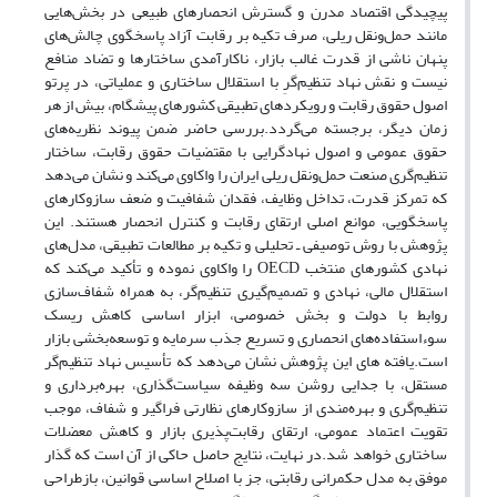
پیچیدگی اقتصاد مدرن و گسترش انحصارهای طبیعی در بخش‌هایی
مانند حمل‌ونقل ریلی، صرف تکیه بر رقابت آزاد پاسخگوی چالش‌های
پنهان ناشی از قدرت غالب بازار، ناکارآمدی ساختارها و تضاد منافع
نیست و نقش نهاد تنظیم‌گرِ با استقلال ساختاری و عملیاتی، در پرتو
اصول حقوق رقابت و رویکردهای تطبیقی کشورهای پیشگام، بیش از هر
زمان دیگر، برجسته می‌گردد.بررسی حاضر ضمن پیوند نظریه‌های
حقوق عمومی و اصول نهادگرایی با مقتضیات حقوق رقابت، ساختار
تنظیم‌گری صنعت حمل‌ونقل ریلی ایران را واکاوی می‌کند و نشان می‌دهد
که تمرکز قدرت، تداخل وظایف، فقدان شفافیت و ضعف سازوکارهای
پاسخگویی، موانع اصلی ارتقای رقابت و کنترل انحصار هستند. این
پژوهش با روش توصیفی ـ تحلیلی و تکیه بر مطالعات تطبیقی، مدل‌های
نهادی کشورهای منتخب OECD را واکاوی نموده و تأکید می‌کند که
استقلال مالی، نهادی و تصمیم‌گیری تنظیم‌گر، به همراه شفاف‌سازی
روابط با دولت و بخش خصوصی، ابزار اساسی کاهش ریسک
سوءاستفاده‌های انحصاری و تسریع جذب سرمایه و توسعه‌بخشی بازار
است.یافته های این پژوهش نشان می‌دهد که تأسیس نهاد تنظیم‌گر
مستقل، با جدایی روشن سه وظیفه سیاست‌گذاری، بهره‌برداری و
تنظیم‌گری و بهره‌مندی از سازوکارهای نظارتی فراگیر و شفاف، موجب
تقویت اعتماد عمومی، ارتقای رقابت‌پذیری بازار و کاهش معضلات
ساختاری خواهد شد.در نهایت، نتایج حاصل حاکی از آن است که گذار
موفق به مدل حکمرانی رقابتی، جز با اصلاح اساسی قوانین، بازطراحی