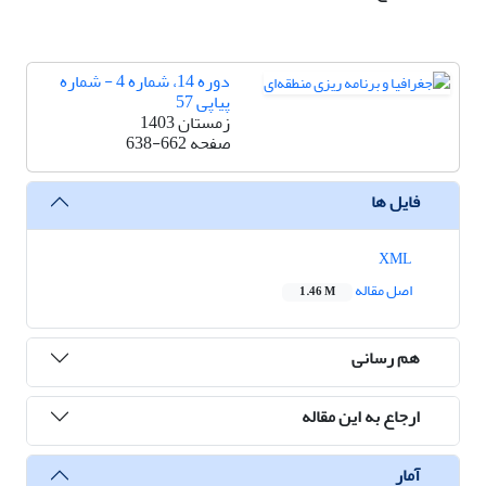
دوره 14، شماره 4 - شماره
پیاپی 57
زمستان 1403
صفحه
638-662
فایل ها
XML
اصل مقاله
1.46 M
هم رسانی
ارجاع به این مقاله
آمار