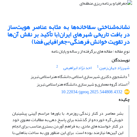
نشانه‌شناختی سقاخانه‌ها به مثابه عناصر هویت‌ساز
در بافت تاریخی شهرهای ایران(با تأکید بر نقش آن‌ها
در تقویت خوانش فرهنگی-جغرافیایی فضا)
نوع مقاله : مقاله های برگرفته از رساله و پایان نامه
نویسندگان
2
1
شهرزاد جهان زمین
احد نژاد ابراهیمی
1
دانشجوی دکتری شهرسازی اسلامی دانشگاه هنراسلامی تبریز
2
استاد گروه معماری و شهرسازی دانشگاه هنراسلامی تبریز
10.22034/jgeoq.2025.544808.4332
چکیده
بشر معاصر در کنار زندگی روزمره، با باورها مراسم آیینی پیشینیان
خویش گره خورده و از گذشته برای پاسخ دهی به مطالبات معنوی خود
در کنار خواسته های مادی، به فراهم آوردن بستری مناسب برای انجام
این آیین‌ها نیازمند بوده است. برای این منظور وی به ساخت بناهایی با