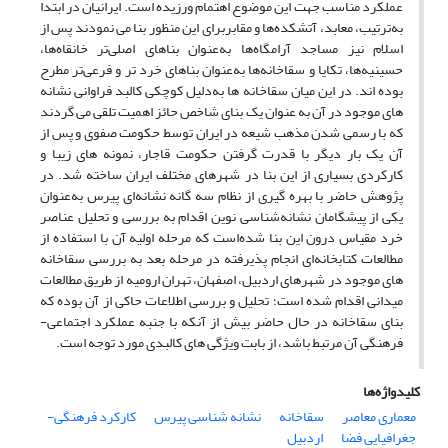
عملکرد مناسب جهت این موضوع اهتمام ورزیده است. ایرانیان در ابتدا
به‌ترتیب، معابد، آتشکده‌ها و مقابربرای این منظور بنا می نمودند پس از
اسلام نیز مساجد آرامگاه‌ها به‌عنوان بناهای اصلی‌تر خانقاه‌ها،
حسینیه‌ها، تکایا و سقاخانه‌ها به‌عنوان بناهای خرد تر و فرعی‌تر مطرح
بوده اند. در این میان سقاخانه ها به‌دلیل کوچکی کالبد فراوانی نشانه
های موجود در آن به عنوان یک بنای شاخص حائز اهمیت تلقی می گردند
که با رسمی شدن مذهب شیعه در ایران توسط حکومت صفوی و پس از
آن یک بار دیگر با قدرت گرفتن حکومت قاجار، نمونه های زیبا و
کارکردی بسیاری از این بنا در شهرهای مختلف ایران ساخته شد. در
پژوهش حاضر با بهره گیری از نظام سه گانه نشانه‌ای پیرس به‌عنوان
یکی از پیشگامان نشانه‌شناسی نوین اقدام به بررسی و تحلیل عناصر
خرد مقیاس درون این بنا شده‌است که مرحله اولیه آن با استفاده از
مطالعات کتابخانه‌ای انجام پذیرفته در مرحله بعد به بررسی سقاخانه
های موجود در شهرهای اردبیل، اصفهان، تهران ارومیه از طریق مطالعات
میدانی اقدام شده است؛ تحلیل و بررسی اطلاعات حاکی از آن بوده که
بنای سقاخانه در حال حاضر بیش از آنکه با جنبه عملکرد اجتماعی-
فرهنگی آن مرتبط باشد، از بابت ویژگی های کالبدی مورد توجه است.
کلیدواژه‌ها
معماری معاصر
سقاخانه
نشانه شناسی پیرس
کارکرد فرهنگی-
جغرافیایی فضا
اردبیل