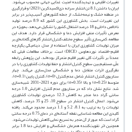
تغییرات اقلیمی و تهدیدکننده امنیت غذایی جهانی محسوب می‌شود.
ایران با داشتن 8.1 تن انتشار سرانه دی‌اکسیدکربن (2021) و قرارگیری
در منطقه خشک و نیمه‌خشک، از جمله کشورهای آسیب‌پذیر در برابر
این تغییرات است. بخش کشاورزی این کشور که 8.9 درصد تولید
ناخالص داخلی و 18 درصد اشتغال کشور را تشکیل می‌دهد، به‌ویژه در
معرض تأثیرات منفی افزایش دما و خشکسالی قرار دارد. هدف این
مطالعه، کمی‌سازی تأثیر سطوح مختلف کنترل انتشار گازهای گلخانه‌ای بر
میزان تولیدات کشاورزی ایران با استفاده از مدل دینامیکی یکپارچه
اقلیم-اقتصاد نوردهاوس (DICE) است. برخلاف مطالعات قبلی که
عمدتاً بر تأثیرات کلی تغییر اقلیم متمرکز بوده‌اند، این پژوهش رابطه
علّی مستقیم بین سطوح کنترل انتشار و حفظ تولیدات کشاورزی را با در
نظرگیری اثرات متقابل دما و خشکسالی مدل‌سازی می‌کند. چهار
سناریوی کنترل انتشار شامل عدم کنترل (σ=0)، کنترل پایین (σ=0.1)،
متوسط (σ=0.25) و بالا (σ=0.35) برای دوره 2021-2031 شبیه‌سازی
شد. نتایج نشان داد که در سناریوی عدم کنترل، افزایش 1.0 درجه
سانتی گراد دما منجر به کاهش 12.3 درصدی تولیدات کشاورزی
می‌شود. اعمال کنترل انتشار در سطوح 10، 25 و 35 درصد، کاهش
تولیدات را به ترتیب به 8.1، 5.2 و 1.1 درصد محدود می‌کند. یافته
کلیدی این مطالعه شناسایی نقطه آستانه‌ای در دمای 0.75 درجه سانتی
گراد است که عبور از آن منجر به تسریع نمایی کاهش تولیدات می‌شود.
همچنین اثر تقویت‌کننده همزمان خشکسالی و افزایش دما 1.8 برابر
بیشتر از مجموع اثرات جداگانه این عوامل محاسبه شد.