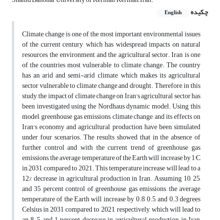
چکیده
English
Climate change is one of the most important environmental issues
of the current century, which has widespread impacts on natural
resources, the environment, and the agricultural sector. Iran is one
of the countries most vulnerable to climate change. The country
has an arid and semi-arid climate, which makes its agricultural
sector vulnerable to climate change and drought. Therefore, in this
study, the impact of climate change on Iran's agricultural sector has
been investigated using the Nordhaus dynamic model. Using this
model, greenhouse gas emissions, climate change, and its effects on
Iran's economy and agricultural production have been simulated
under four scenarios. The results showed that in the absence of
further control and with the current trend of greenhouse gas
emissions, the average temperature of the Earth will increase by 1°C
in 2031 compared to 2021. This temperature increase will lead to a
12% decrease in agricultural production in Iran. Assuming 10, 25,
and 35 percent control of greenhouse gas emissions, the average
temperature of the Earth will increase by 0.8, 0.5, and 0.3 degrees
Celsius in 2031 compared to 2021, respectively, which will lead to
an 8, 5, and 1 percent decrease in agricultural production in Iran,