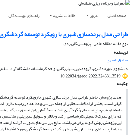
صفحه اصلی
مرور
اطلاعات نشریه
راهنمای نویسندگان
طراحی مدل برندسازی شهری با رویکرد توسعه گردشگری(م
نوع مقاله : مقاله علمی -پژوهشی کاربردی
نویسنده
صادق ناصری
دانشجوی دوره دکتری، گروه مدیریت بازرگانی، واحد کرمانشاه، دانشگاه آزاد اسلامی،
10.22034/jgeoq.2022.324631.3519
چکیده
هدف پژوهش حاضر طراحی مدل برندسازی شهری با رویکرد توسعه گردشگری استا
کیفی است. بخشی از اطلاعات تحقیق از جمله بررسی و مطالعه در زمینه نظری، ادبی
نامه‌ها و طرح‌های تحقیقاتی) گرد‌آوری شد.جامعة آماری این تحقیق خبرگانی هست
این پژوهش روش گلوله برفی می‌باشد. نتایج بررسی های صورت گرفته از مصاحبه
و نهایتاً پیامد های برند سازی شهر با رویکرد توسعه گردشگری مورد اشاره قرار