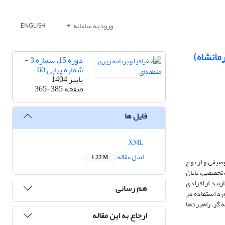
ورود به سامانه
ENGLISH
مانشاه)
دوره 15، شماره 3 -
شماره پیاپی 60
پاییز 1404
صفحه
365-385
فایل ها
XML
اصل مقاله
1.22 M
یفی و از نوع
ت تخصصی، پایان
رتند از افرادی
هم رسانی
15 سال می‌باشند. روش نمونه گیری مورد استفاده در
 گر، راهبردها
ارجاع به این مقاله