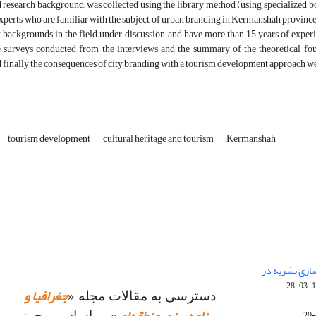
nd research background, was collected using the library method (using specialized boo
 experts who are familiar with the subject of urban branding in Kermanshah provin
t backgrounds in the field under discussion, and have more than 15 years of expe
e surveys conducted from the interviews and the summary of the theoretical found
nd finally the consequences of city branding with a tourism development approach w
tourism development
cultural heritage and tourism
Kermanshah
 سازی نشریه در
14
جغرافیا و
دسترسی به مقالات مجله «
» بر اساس مجوز