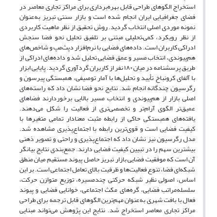
استخراج الگوهای طراحی قابل بهره‌برداری برای مراکز تجاری معاصر در
فضای جغرافیایی ایران انجام شده است و بازار سنتی تبریز به‌عنوان
نمونه موردی اصلی انتخاب گردید. روش تحقیق از نظر ماهیت کاربردی
از نظر رویکرد، کمی–تحلیلی مبتنی بر تلفیق تحلیل نحو فضا سنجش
ادراکی کاربران است. داده‌های فضایی با نرم‌افزار دپث‌مپ و شاخص‌های
هم‌پیوندی، انتخاب مسیر و عمق فضایی تحلیل شد و داده‌های ادراکی از
طریق پرسشنامه در میان ۱۸۰ نفر از کاربران گردآوری گردید. پایایی ابزار
با آلفای کرونباخ تأیید و تحلیل‌ها با آمار توصیفی، همبستگی پیرسون و
رگرسیون چندگانه انجام شد. نتایج نحو فضا نشان داد که راسته‌های
اصلی بازار از هم‌پیوندی و انتخاب مسیر بالایی برخوردارند فضاهای
عمیق‌تر الگوی آرام‌تر و تخصصی‌تری از فعالیت را شکل می‌دهند.
یافته‌های همبستگی حاکی از رابطه مثبت معنادار تمامی متغیرها با
کیفیت فضایی است و قوی‌ترین رابطه با اجتماع‌پذیری مشاهده شد.
مدل رگرسیون نیز نشان داد که اجتماع‌پذیری و راحتی و تصویر ذهنی
بیشترین سهم را در تبیین کیفیت فضایی دارند. جمع‌بندی نتایج بیانگر
آن است که موفقیت فضایی بازار تبریز حاصل پیوند مستقیم میان منطق
شبکه‌ای فضا، تنوع فعالیت‌ها و ظرفیت بالای تعامل اجتماعی است. بر این
اساس، اصولی نظیر شبکه حرکتی چندمسیره، توزیع متوازن حرکت،
سلسله‌مراتب فضایی، گره‌های مکث اجتماعی، خوانایی فضایی و پیوند
فعال با بافت شهری به‌عنوان مهم‌ترین الگوهای قابل ترجمه برای طراحی
مراکز تجاری معاصر استخراج شد. نتایج این پژوهش می‌تواند مبنایی