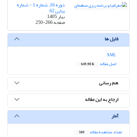
دوره 16، شماره 1 - شماره
پیاپی 62
بهار 1405
صفحه
250-266
فایل ها
XML
اصل مقاله
649.98 K
هم رسانی
ارجاع به این مقاله
آمار
تعداد مشاهده مقاله
509