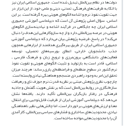
دولت‌ها در نظام بین‌الملل تبدیل شده است. جمهوری اسلامی ایران نیز
با اتکا به ظرفیت‌های فرهنگی، تمدنی، دینی و علمی خود، از این ابزار در
جهت تقویت نفوذ نرم و اشاعه الگوهای هویتی بهره گرفته است. بر این
اساس، سؤال اصلی پژوهش آن است که دیپلماسی آموزشی جمهوری
اسلامی ایران چه جایگاهی در فرآیند اشاعه و نهادینه‌سازی الگوهای
هویتی در عرصه بین‌المللی دارد و از چه سازوکارهایی این هدف را دنبال
می‌کند؟ در پاسخ، فرضیه پژوهش بیان می‌دارد که دیپلماسی آموزشی
جمهوری اسلامی ایران، از طریق بهره‌گیری هدفمند از ابزارهایی همچون
جذب دانشجویان خارجی، اعطای بورسیه‌های تحصیلی، توسعه
فعالیت‌های دانشگاهی برون‌مرزی و ترویج زبان و فرهنگ فارسی ـ
اسلامی، قادر است به بازتولید و تثبیت الگوهای هویتی و تقویت نفوذ
نرم کشور در سطوح منطقه‌ای و فرامنطقه‌ای یاری رساند؛ هرچند میزان
تحقق این امر به وجود راهبردی منسجم و هماهنگی نهادی وابسته است.
چارچوب نظری پژوهش مبتنی بر نظریه قدرت نرم جوزف نای و رهیافت
سازه‌انگاری در روابط بین‌الملل است که بر نقش هویت، گفتمان و جاذبه
فرهنگی در رفتار بازیگران بین‌المللی تأکید دارند. یافته‌ها نشان
می‌دهد که دیپلماسی آموزشی ایران از ظرفیت قابل‌توجهی برای انتقال
معنا و ارزش‌های هویتی برخوردار است، اما چالش‌هایی نظیر ناهماهنگی
نهادی، محدودیت‌های ساختاری و فشارهای سیاسی بین‌المللی، کارآمدی
آن را با محدودیت‌هایی مواجه ساخته است.