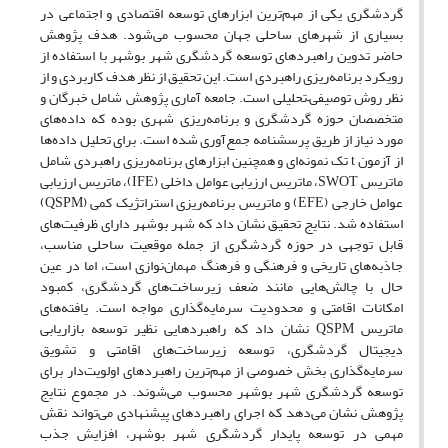
گردشگری یکی از مهم‌ترین ابزارهای توسعه اقتصادی و اجتماعی در
بسیاری از شهرهای ساحلی جهان محسوب می‌شود. هدف پژوهش
حاضر تدوین راهبردهای توسعه گردشگری شهر بوشهر با استفاده از
رویکرد برنامه‌ریزی راهبردی است. این تحقیق از نظر هدف کاربردی و از
نظر روش توصیفی–تحلیلی است. جامعه آماری پژوهش شامل خبرگان و
متخصصان حوزه گردشگری و برنامه‌ریزی شهری بوده که داده‌های
مورد نیاز از طریق پرسشنامه جمع‌آوری شده است. برای تحلیل داده‌ها
از آزمون t تک نمونه‌ای و همچنین ابزارهای برنامه‌ریزی راهبردی شامل
ماتریس SWOT، ماتریس ارزیابی عوامل داخلی (IFE)، ماتریس ارزیابی
عوامل خارجی (EFE) و ماتریس برنامه‌ریزی استراتژیک کمی (QSPM)
استفاده شد. نتایج تحقیق نشان داد که شهر بوشهر دارای ظرفیت‌های
قابل توجهی در حوزه گردشگری از جمله موقعیت ساحلی مناسب،
جاذبه‌های تاریخی و فرهنگی و فرهنگ مهمان‌نوازی است، اما در عین
حال با چالش‌هایی مانند ضعف زیرساخت‌های گردشگری، کمبود
امکانات اقامتی و محدودیت سرمایه‌گذاری مواجه است. یافته‌های
ماتریس QSPM نشان داد که راهبردهایی نظیر توسعه بازاریابی
دیجیتال گردشگری، توسعه زیرساخت‌های اقامتی و تشویق
سرمایه‌گذاری بخش خصوصی از مهم‌ترین راهبردهای اولویت‌دار برای
توسعه گردشگری شهر بوشهر محسوب می‌شوند. در مجموع نتایج
پژوهش نشان می‌دهد که اجرای راهبردهای پیشنهادی می‌تواند نقش
مهمی در توسعه پایدار گردشگری شهر بوشهر، افزایش جذب