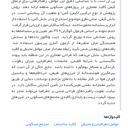
پی آن است تا با شناسایی دقیق این عوامل، راهکارهایی برای ارتقای
کیفی کالبد معماری در پروژه‌های مسکونی منطقه ارائه دهد. روش
پژوهش از نوع ترکیبی (کیفی-کمی) و ماهیت آن پیمایشی است. در
بخش کیفی، مبانی نظری موضوع استخراج و در بخش کمی، با استفاده از
ابزار پرسشنامه محقق‌ساخته، دیدگاه ساکنان مورد ارزیابی قرار گرفت.
حجم نمونه بر اساس فرمول کوکران ۳۶۹ نفر تعیین و پرسشنامه‌ها به
روش تصادفی ساده توزیع گردید. جهت واکاوی داده‌ها و سنجش
همبستگی میان متغیرها، از آزمون آماری پیرسون استفاده شد.
یافته‌های پژوهش ضمن تأیید رابطه معنادار میان عوامل محیطی و کالبد
ساختمان، نشان می‌دهد که طراحی معماری در این منطقه باید پیوند
ناگسستنی با شرایط اقلیمی، مختصات جغرافیایی، میزان رطوبت،
بارندگی و مصالح بوم‌آورد داشته باشد. نتایج حاکی از آن است که
بهره‌گیری هوشمندانه از انرژی‌های طبیعی، خرد‌اقلیم‌ها و پتانسیل
کوران هوا در کنار مقابله با بادهای مزاحم و نوسانات دمایی از طریق
تدابیر معمارانه، نقشی تعیین‌کننده در تأمین آسایش ساکنان دارد. در
نهایت، تقویت راهبردهای طراحی مبتنی بر جغرافیا می‌تواند منجر به
بهبود کیفیت زیست و پایداری کالبدی مجتمع‌های مسکونی در شهرهای
جدید گردد.
کلیدواژه‌ها
عوامل جغرافیایی و محیطی
کالبد ساختمان
مجتمع مسکونی