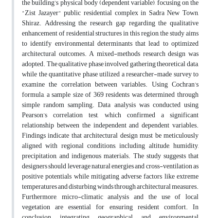
the building’s physical body (dependent variable), focusing on the
"Zist Jazayer" public residential complex in Sadra New Town,
Shiraz. Addressing the research gap regarding the qualitative
enhancement of residential structures in this region, the study aims
to identify environmental determinants that lead to optimized
architectural outcomes. A mixed-methods research design was
adopted. The qualitative phase involved gathering theoretical data,
while the quantitative phase utilized a researcher-made survey to
examine the correlation between variables. Using Cochran’s
formula, a sample size of 369 residents was determined through
simple random sampling. Data analysis was conducted using
Pearson’s correlation test, which confirmed a significant
relationship between the independent and dependent variables.
Findings indicate that architectural design must be meticulously
aligned with regional conditions, including altitude, humidity,
precipitation, and indigenous materials. The study suggests that
designers should leverage natural energies and cross-ventilation as
positive potentials while mitigating adverse factors like extreme
temperatures and disturbing winds through architectural measures.
Furthermore, micro-climatic analysis and the use of local
vegetation are essential for ensuring resident comfort. In
conclusion, integrating geographical and environmental