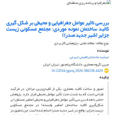
بررسی تاثیر عوامل جغرافیایی و محیطی بر شکل گیری
کالبد ساختمان نمونه موردی: مجتمع مسکونی زیست
جزایر (شهر جدید صدرا)
نوع مقاله : مقاله علمی -پژوهشی کاربردی
نویسنده
مهشید محمدابراهیمی جهرمی
مربی، گروه معماری، دانشگاه پیام نور، تهران، ایران
10.22034/jgeoq.2026.580238.4429
چکیده
تصور و ساخت کالبد معماری، یکی از کلیدی‌ترین مراحل در فرآیند
طراحی است که به شدت تحت تأثیر عوامل محیطی قرار دارد. پژوهش
حاضر با هدف بررسی تأثیر عوامل جغرافیایی و محیطی (متغیر مستقل) بر
شکل‌گیری کالبد ساختمان (متغیر وابسته) در مجتمع مسکونی
«زیست‌جزایر» واقع در شهر جدید صدرا انجام شده است. این تحقیق در