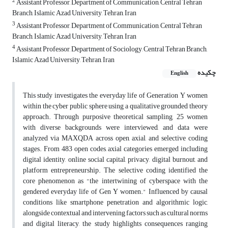
2
Assistant Professor, Department of Communication, Central Tehran
Branch, Islamic Azad University, Tehran, Iran
3
Assistant Professor, Department of Communication, Central Tehran
Branch, Islamic Azad University, Tehran, Iran
4
Assistant Professor, Department of Sociology, Central Tehran Branch,
Islamic Azad University, Tehran, Iran
چکیده
English
This study investigates the everyday life of Generation Y women
within the cyber public sphere using a qualitative grounded theory
approach. Through purposive theoretical sampling, 25 women
with diverse backgrounds were interviewed, and data were
analyzed via MAXQDA across open, axial, and selective coding
stages. From 483 open codes, axial categories emerged including
digital identity, online social capital, privacy, digital burnout, and
platform entrepreneurship. The selective coding identified the
core phenomenon as "the intertwining of cyberspace with the
gendered everyday life of Gen Y women." Influenced by causal
conditions like smartphone penetration and algorithmic logic,
alongside contextual and intervening factors such as cultural norms
and digital literacy, the study highlights consequences ranging