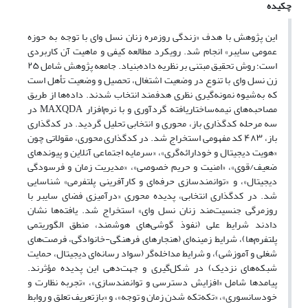
چکیده
این پژوهش با هدف «زندگی روزمره زنان نسل وای با توجه به حوزه
عمومی سایبر» انجام شد. رویکرد مطالعه کیفی و ماهیت آن کاربردی
است؛ روش تحقیق مبتنی بر نظریه داده‌بنیاد. جامعه پژوهش شامل ۲۵
زن نسل وای با تنوع در وضعیت اشتغال، تحصیل و وضعیت تأهل است
که به‌شیوه نمونه‌گیری نظری هدفمند انتخاب شدند. داده‌ها از طریق
مصاحبه‌های نیمه‌ساختاریافته گردآوری و با نرم‌افزار MAXQDA در
سه مرحله کدگذاری باز، محوری و انتخابی تحلیل گردید. در کدگذاری
باز، ۴۸۳ کد مفهومی استخراج شد. در کدگذاری محوری، مقولاتی چون
«هویت دیجیتال و خودارائه‌گری»، «سرمایه اجتماعی آنلاین و پیوندهای
ضعیف/قوی»، «امنیت و حریم خصوصی»، «مدیریت زمان و فرسودگی
دیجیتال»، و «توانمندسازی حرفه‌ای و کارآفرینی پلتفرمی» شناسایی
شد. در کدگذاری انتخابی، پدیده محوری «درآمیزی فضای سایبر با
روزمرگی جنسیت‌مند زنان نسل وای» استخراج شد. یافته‌ها نشان
دادند شرایط علی (نفوذ گوشی‌های هوشمند، منطق الگوریتمی
پلتفرم‌ها)، شرایط زمینه‌ای (هنجارهای فرهنگی-خانوادگی، فرصت‌های
شغلی و آموزشی)، و شرایط مداخله‌گر (سواد رسانه‌ای دیجیتال، حمایت
شبکه‌های نزدیک) در شکل‌گیری و جهت‌دهی این پدیده مؤثرند.
پیامدها شامل «افزایش دسترسی و توانمندسازی»، «تجربه نظارت و
خودسانسوری»، «تکه‌تکه شدن زمان و توجه»، و «بازتعریف تعلق و روابط