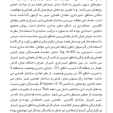
سفرهای درون شهری به کمک مدل چیدمان فضا نیز از مباحث اصلی
پژوهش می باشد، و با تعیین دو عامل مهم میان کنش فضایی و موقعیت
مکانی مناطق شهرداری، تعادل فضایی شهر به آزمون گذاشته شده
است. هدف این مقاله، بررسی ساختار فضایی شهر شیراز و نقش عوامل
کالبدی
–
عملکردی در شکل دهی به این ساختار است. روش تحقیق
تحلیلی
–
اسنادی بوده که به صورت ترکیب مدلها و با استفاده از نظریه
جاذبه، میزان میان کنش فضایی بین مناطق شهری محاسبه شده، سپس
با استفاده از فن چیدمان فضا، میزان یکپارچگی مناطق برآورد و آن گاه با
استفاده از رگرسیون خطی رابطه علی بین این عوامل، معادله سازی شده
است.
دستیابی به
Sig =0.493
نشان دهنده همبستگی میان کنش
فضایی و یکپارچگی مناطق شهری، و تاثیر آن بر تعادل فضایی شهر شیراز
می باشد. در بین مناطق شهرداری شیراز، میزان اختلاف میان کنش
معیار در منطقه 8 با ضریب خطای 251 ، دارای بدترین وضعیت و منطقه 4
با ضریب خطای 20 در بهترین وضعیت، از نظر تعادل ساختار فضایی می
باشد. معادله رگرسیونی میان کنش و ساختار فضایی شهر نشان می
دهد که این دو متغیر با داشتن
R Square = 0.70
، وابستگی خوبی نسبت
به هم دارند، این شاخص نشان می دهد که70 درصد از تغییرات متغیر
وابسته، از متغیر مستقل ناشی می شود.
تحلیل داده ها نشان داد که در
شهر شیراز ساختار کالبدی
–
فضایی شهر نامتعادل بوده و میزان
یکپارچگی مناطق بسیار کم است. میان کنش فضایی مناطق شهری شیراز
و یکپارچگی آنها و ارتباط این دو عامل با یکدیگر بیانگر این موضوع بوده