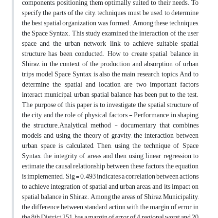
components, positioning them optimally suited to their needs. To
specify the parts of the city, techniques must be used to determine
the best spatial organization was formed. Among these techniques,
the
Space Syntax
. This study examined the interaction of the user
space and the urban network link to achieve suitable spatial
structure has been conducted. How to create spatial balance in
Shiraz, in the context of the production and absorption of urban
trips model
Space Syntax
is also the main research topics, And to
determine the spatial and location are two important factors
interact municipal, urban spatial balance has been put to the test.
The purpose of this paper is to investigate the spatial structure of
the city and the role of physical factors - Performance in shaping
the structure.Analytical method - documentary that combines
models and using the theory of gravity, the interaction between
urban space is calculated, Then, using the technique of
Space
Syntax
, the integrity of areas and then using linear regression to
estimate the causal relationship between these factors, the equation
is implemented.
Sig = 0.493 indicates a correlation between actions
to achieve integration of spatial and urban areas, and its impact on
spatial balance in Shiraz.
Among the areas of Shiraz Municipality,
the difference between standard action with the margin of error in
the 8th District 251, has a margin of error of 4 regional worst and 20