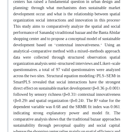
centers, has raised a fundamental question in urban design and
planning: through what mechanisms does sustainable market
development occur, and what is the relationship between spatial
organization, social interactions, and innovation in this process?
This study aims to comparatively analyze the spatial and social
performance of Sanandaj’s traditional bazaar and the Banta Abidar
shopping center, and to propose a conceptual model of sustainable
development based on "contextual innovativeness." Using an
analytical-comparative method with a mixed-methods approach,
data were collected through structured observation, spatial
organization analysis, semi-structured interviews, and Likert-scale
questionnaires; a total of 97 valid questionnaires were analyzed
across the two sites. Structural equation modeling (PLS-SEM) in
SmartPLS revealed that social interactions have the strongest
direct effect on sustainable market development (β=0.36, p<0.001),
followed by sensory richness (β=0.31), contextual innovativeness
(β=0.29), and spatial organization (β=0.24). The R² value for the
dependent variable was 0.68, and the SRMR fit index was 0.061,
indicating strong explanatory power and model fit. The
comparative analysis shows that the traditional bazaar approaches
sustainability through perceptual quality and social capital,
whereas the shopping center relies mainly on spatial efficiency and