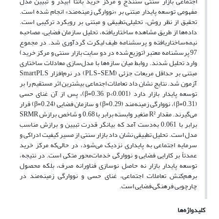
اجتماعی بازار سنتی سنندج و مرکز خرید بانتا آبیدر و تبیین مدل
مفهومی توسعه پایدار مبتنی بر «نووارگی زمینه‌مند» انجام شده است.
تحقیق از نظر روش، تحلیلی–تطبیقی و مبتنی بر رویکرد ترکیبی است.
داده‌ها از طریق مشاهده ساختاریافته، تحلیل سازمان فضایی، مصاحبه
نیمه‌ساختاریافته و پرسشنامه طیف لیکرت گردآوری شد. در مجموع
97 پرسشنامه معتبر (توزیع‌شده در دو سایت بازار سنتی و مرکز خرید)
وارد تحلیل شدند. روابط میان سازه‌ها با مدل‌سازی معادلات ساختاری
مبتنی بر حداقل مربعات جزئی (PLS-SEM) در نرم‌افزار SmartPLS
آزمون شد. نتایج نشان داد تعاملات اجتماعی بیشترین اثر مستقیم را بر
توسعه پایدار بازار دارد (β=0.36, p<0.001)، پس از آن غنای حسی
(β=0.31)، نووارگی زمینه‌مند (β=0.29) و سازمان فضایی (β=0.24) قرار
می‌گیرند. مقدار R² متغیر وابسته برابر با 0.68 و شاخص برازش SRMR
برابر با 0.061 به‌دست آمد که بیانگر قدرت تبیین و برازش مناسب
مدل است. تحلیل تطبیقی نشان داد بازار سنتی از مسیر کیفیت ادراکی و
سرمایه اجتماعی به پایداری نزدیک می‌شود، در حالی‌که مرکز خرید
عمدتاً بر کارایی فضایی و نووارگی خدمات‌محور متکی است. در نتیجه،
توسعه پایدار بازار نه حاصل نوسازی فناورانه صرف، بلکه محصول
برهم‌کنش تعاملات اجتماعی، غنای حسی و نووارگی زمینه‌مند در
چارچوبی فرهنگی–فضایی است.
کلیدواژه‌ها