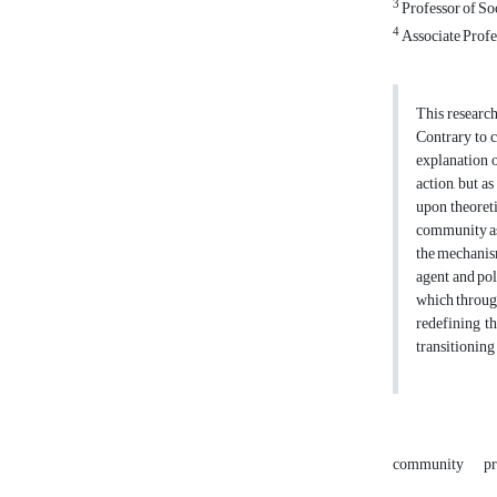
3
Professor of So
4
Associate Profe
This research
Contrary to c
explanation 
action, but a
upon theoreti
community as 
the mechanism
agent and pol
which through
redefining t
transitionin
community
pr