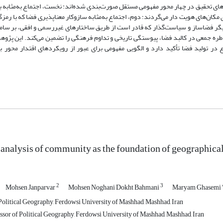
‌های تحقیق در چهار محور مفهومی مستقل صورت‌بندی شده‌اند: نخست، اجتماع به‌مثابه 
کان‌های هویت دار می‌گردند؛ دوم، اجتماع به‌مثابه سازوکار معناپذیری فضا که با رمز
ازیگر فضاساز و سیاست‌گذار که قادر است از طریق ساختارهای غیررسمی و افقی، بر ساما
 خاطره جمعی در کالبد فضا، پیوستگی تاریخی و تداوم فرهنگی را تضمین می‌کند. این پژ
در تولید فضا تأکید دارد و الگویی مفهومی برای عبور از رویکردهای اقتدار محور
analysis of community as the foundation of geographica
2
3
Mohsen Janparvar
Mohsen Noghani Dokht Bahmani
Maryam Ghasemi
Political Geography, Ferdowsi University of Mashhad, Mashhad, Iran
ssor of Political Geography, Ferdowsi University of Mashhad, Mashhad, Iran