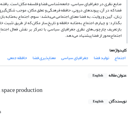
منابع نظری در جغرافیای سیاسی، جامعه‌شناسی فضا و فلسفه مکان است
.
یافته
فضا که در آن، پیوندهای درونی، حافظه فرهنگی و تعلق مکان، موجب شکل‌گیری م
زبان، آیین و روایت، به فضا معنای اجتماعی می‌بخشد؛ سوم، اجتماع به‌مثابه ب
بگذارد؛ و چهارم، اجتماع به‌مثابه حافظه و تاریخ‌ساز مکان که از طریق تثبیت
بازتعریف چارچوب‌های نظری جغرافیای سیاسی با تمرکز بر نقش فعال اجتماع 
اجتماع‌محور از فضا پیشنهاد می‌دهد
.
کلیدواژه‌ها
اجتماع
تولید فضا
جغرافیای سیاسی
معناپذیری فضا
حافظه جمعی
عنوان مقاله
English
l space production
نویسندگان
English
4