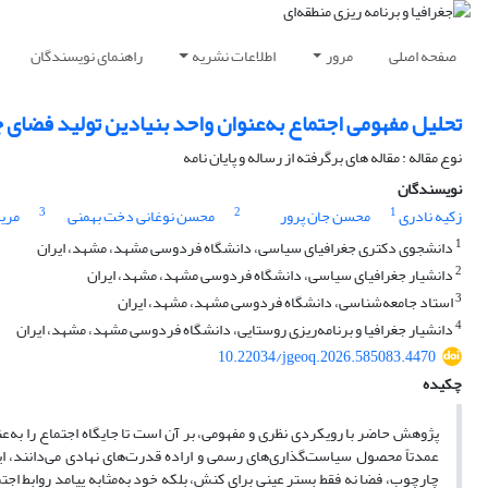
صفحه اصلی
مرور
اطلاعات نشریه
راهنمای نویسندگان
تحلیل مفهومی اجتماع به‌عنوان واحد بنیادین تولید فضای 
نوع مقاله : مقاله های برگرفته از رساله و پایان نامه
نویسندگان
3
2
1
زکیه نادری
محسن جان پرور
محسن نوغانی دخت بهمنی
مری
1
دانشجوی دکتری جغرافیای سیاسی، دانشگاه فردوسی مشهد، مشهد، ایران
2
دانشیار جغرافیای سیاسی، دانشگاه فردوسی مشهد، مشهد، ایران
3
استاد جامعه‌شناسی، دانشگاه فردوسی مشهد، مشهد، ایران
4
دانشیار جغرافیا و برنامه‌ریزی روستایی، دانشگاه فردوسی مشهد، مشهد، ایران
10.22034/jgeoq.2026.585083.4470
چکیده
پژوهش حاضر با رویکردی نظری و مفهومی، بر آن است تا جایگاه اجتماع را به‌عنو
عمدتاً محصول سیاست‌گذاری‌های رسمی و اراده قدرت‌های نهادی می‌دانند، این 
چارچوب، فضا نه فقط بستر عینی برای کنش، بلکه خود به‌مثابه پیامد روابط اجتم