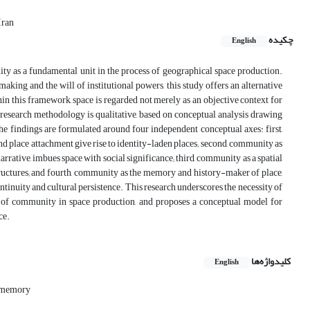
Iran
چکیده
English
ity as a fundamental unit in the process of geographical space production.
king and the will of institutional powers, this study offers an alternative
 this framework, space is regarded not merely as an objective context for
e research methodology is qualitative, based on conceptual analysis drawing
The findings are formulated around four independent conceptual axes: first,
nd place attachment give rise to identity-laden places; second, community as
rative, imbues space with social significance; third, community as a spatial
tructures; and fourth, community as the memory and history-maker of place,
tinuity and cultural persistence. This research underscores the necessity of
le of community in space production, and proposes a conceptual model for
ce.
کلیدواژه‌ها
English
e memory