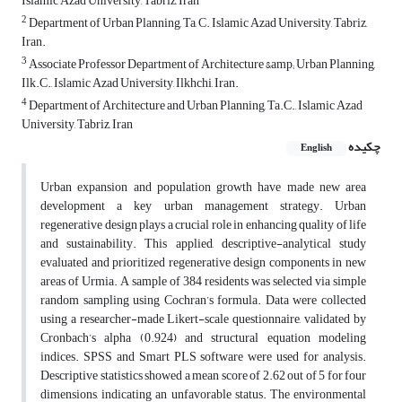
Islamic Azad University, Tabriz, Iran
2
Department of Urban Planning, Ta, C. Islamic Azad University, Tabriz,
Iran.
3
Associate Professor Department of Architecture &amp; Urban Planning,
Ilk.C., Islamic Azad University, Ilkhchi, Iran.
4
Department of Architecture and Urban Planning, Ta.C., Islamic Azad
University, Tabriz, Iran
چکیده
English
Urban expansion and population growth have made new area
development a key urban management strategy. Urban
regenerative design plays a crucial role in enhancing quality of life
and sustainability. This applied, descriptive-analytical study
evaluated and prioritized regenerative design components in new
areas of Urmia. A sample of 384 residents was selected via simple
random sampling using Cochran’s formula. Data were collected
using a researcher-made Likert-scale questionnaire, validated by
Cronbach’s alpha (0.924) and structural equation modeling
indices. SPSS and Smart PLS software were used for analysis.
Descriptive statistics showed a mean score of 2.62 out of 5 for four
dimensions, indicating an unfavorable status. The environmental