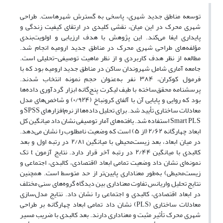
توسعه مناطق جدید شهری، پاسخی به گسترش شهرهاست. طراحی
شهری محرک در این میان، نقشی کلیدی در ارتقای کیفیت زندگی و
پایداری ایفا می‌کند. این پژوهش با هدف ارزیابی و اولویت‌بندی
مؤلفه‌های طراحی شهری محرک در مناطق جدید ارومیه انجام شد.
مطالعه از نظر هدف کاربردی و از نظر ماهیت توصیفی-تحلیلی است.
جامعه آماری شامل شهروندان ساکن در مناطق جدید ارومیه بود که با
فرمول کوکران، ۳۸۴ نفر به‌عنوان حجم نمونه انتخاب شدند.
پرسشنامه محقق‌ساخته با طیف لیکرت پنج‌گانه ابزار گردآوری داده‌ها
بود که روایی و پایایی آن با آلفای کرونباخ (۰/۹۲۴) و شاخص‌های مدل
معادلات ساختاری تأیید شد. برای تحلیل داده‌ها از نرم‌افزارهای SPSS و
Smart PLS استفاده شد. یافته‌های آمار توصیفی نشان داد میانگین کل
ابعاد چهارگانه ۲/۶۲ (از ۵) است که وضعیت نامطلوب را نشان می‌دهد.
در میان ابعاد، بعد زیست‌محیطی با میانگین ۲/۸۱ در رتبه اول و بعد
کالبدی با میانگین ۲/۴۴ در رتبه آخر قرار دارد. نتایج آزمون t تک
نمونه‌ای نشان داد وضعیت تمامی ابعاد (اقتصادی، کالبدی، اجتماعی و
زیست‌محیطی) به‌طور معناداری پایین‌تر از حد متوسط است. همچنین
نتایج تحلیل واریانس تفاوت معناداری بین دیدگاه گروه‌های سنی مختلف
در ابعاد اقتصادی، کالبدی و اجتماعی را نشان داد. نتایج مدل‌سازی
معادلات ساختاری (PLS) نشان داد تمامی ابعاد چهارگانه بر طراحی
شهری محرک تأثیر مثبت و معناداری دارند. بعد کالبدی با ضریب مسیر