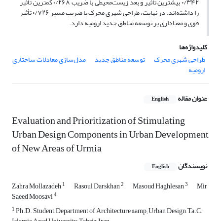
۰/۳۴۲ بیشترین تأثیر و بعد زیست‌محیطی با ضریب ۰/۲۶۸ کمترین تأثیر
را داشته‌اند. در نهایت، طراحی شهری محرک با ضریب مسیر ۰/۷۲۶ تأثیر
قوی و معناداری بر توسعه مناطق جدید ارومیه دارد.
کلیدواژه‌ها
طراحی شهری محرک
توسعه مناطق جدید
مدل‌سازی معادلات ساختاری
ارومیه
عنوان مقاله
English
Evaluation and Prioritization of Stimulating
Urban Design Components in Urban Development
of New Areas of Urmia
نویسندگان
English
1
2
3
Zahra Mollazadeh
Rasoul Darskhan
Masoud Haghlesan
Mir
4
Saeed Moosavi
1
Ph.D. Student, Department of Architecture &amp; Urban Design, Ta.C.,