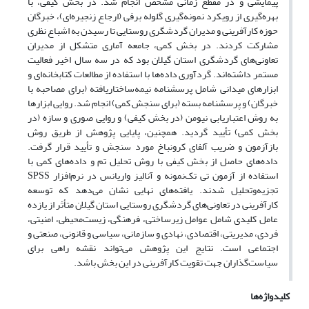
پیمایشی و در مقطع زمانی مشخص انجام شد. در بخش کیفی، با
بهره‌گیری از رویکرد نمونه‌گیری گلوله برفی (ارجاع زنجیره‌ای)، خبرگان
حوزه کارآفرینی و مدیران گردشگری روستایی تا رسیدن به اشباع نظری
مشارکت کردند. در بخش کمی، جامعه آماری متشکل از مدیران
تعاونی‌های گردشگری استان گیلان بود که در سه سال اخیر فعالیت
مستمر داشته‌اند. گردآوری داده‌ها با استفاده از مطالعات کتابخانه‌ای و
ابزارهای میدانی شامل پرسشنامه نیمه‌ساختاریافته (برای مصاحبه با
خبرگان) و پرسشنامه بسته (برای سنجش کمی) انجام شد. روایی ابزارها
به روش اعتباریابی نیومن (در بخش کیفی) و روایی صوری و سازه (در
بخش کمی) تأیید گردید. همچنین، پایایی پژوهش از طریق روش
بازآزمون و ضریب آلفای کرونباخ مورد سنجش و تأیید قرار گرفت.
داده‌های حاصل از بخش کیفی با روش تحلیل تم و داده‌های کمی با
استفاده از آزمون تی تک‌نمونه و آنالیز واریانس در نرم‌افزار SPSS
تجزیه‌وتحلیل شدند. یافته‌های نهایی نشان می‌دهد که توسعه
کارآفرینی در تعاونی‌های گردشگری روستایی استان گیلان متأثر از یازده
عامل کلیدی شامل عوامل زیرساختی، فرهنگی، زیست‌محیطی، امنیتی،
فردی، مدیریتی، اقتصادی، نهادی و سازمانی، سیاسی و قانونی، صنعتی و
اجتماعی است. نتایج این پژوهش می‌تواند نقشه راهی برای
سیاست‌گذاران جهت تقویت کارآفرینی در این بخش باشد.
کلیدواژه‌ها