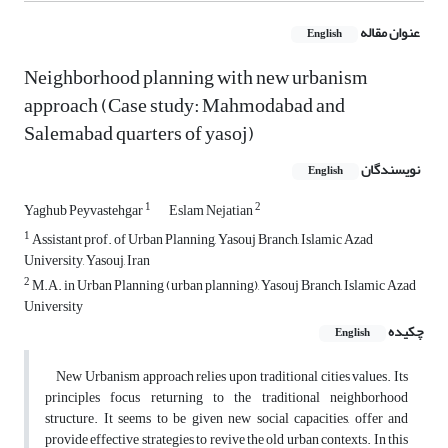
عنوان مقاله
English
Neighborhood planning with new urbanism
approach (Case study: Mahmodabad and
Salemabad quarters of yasoj)
نویسندگان
English
1
2
Yaghub Peyvastehgar
Eslam Nejatian
1
Assistant prof. of Urban Planning, Yasouj Branch, Islamic Azad
University, Yasouj, Iran
2
M.A. in Urban Planning (urban planning), Yasouj Branch, Islamic Azad
University
چکیده
English
New Urbanism approach relies upon traditional cities values. Its
principles focus returning to the traditional neighborhood
structure. It seems to be given new social capacities, offer and
provide effective strategies to revive the old urban contexts. In this