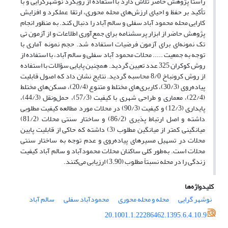
راستا پژوهش حاضر تلاش دارد با استفاده از رویکرد نوشهرگرایی و با
تأکید بر حفظ و احیای ارزش‌های محله محوری، ارتقا عملکرد و افزایش
کارایی محله محمود آباد سفلی و سالم آباد را دنبال کند. به منظور انجام
پژوهش حاضر از ابزار پرسشنامه برای جمع‌آوری اطلاعات و از آزمون تی
تک نمونه‌ای برای آزمون فرضیات استفاده شد. حجم نمونه آماری با
توجه به جمعیت ..... محلات محمود آباد سفلی و سالم آباد، با استفاده از
روش کوکران 325 عدد تعیین گردید. همچنین پایایی سؤالات با استفاده
از روش کرونباخ 8/0 محاسبه گردید. نتایج نشان داد که اصول قابلیت
پیاده‌روی (30/3)، کاربری‌های مختلط و متنوع (20/4)، مسکن‌های مختلط
(22/4)، معماری و طراحی شهری با کیفیت (57/3)، حمل‌ونقل (44/3)،
پایداری (12/3) و کیفیت (90/3) در محلات مورد مطالعه کیفیت مطلوبی
داشته و اصل ارتباط پذیری (86/2) و ساختار سنتی محلات (81/2)
میانگینی کمتر از میانگین مطلوب (3) داشته که حاکی از قابلیت پایین
محلات در تسهیل مسیرهای پیاده‌روی و عدم توجه به ساختار سنتی
محلات است. به‌طور کلی ساکنان محلات محمودآباد و سالم آباد کیفیت
زندگی را در محله نسبتاً مطلوب (3.90) ارزیابی می‌کنند.
کلیدواژه‌ها
نوشهر گرایی
محله و محله محوری
محمودآباد سفلی
سالم آباد
20.1001.1.22286462.1395.6.4.10.9