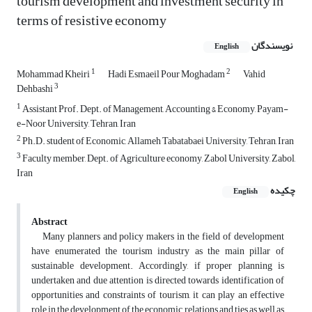
tourism development and investment security in
terms of resistive economy
نویسندگان
English
1
2
Mohammad Kheiri
Hadi Esmaeil Pour Moghadam
Vahid
3
Dehbashi
1
Assistant Prof. Dept. of Management, Accounting & Economy, Payam-
e-Noor University, Tehran, Iran
2
Ph.D. student of Economic, Allameh Tabatabaei University, Tehran, Iran
3
Faculty member, Dept. of Agriculture economy, Zabol University, Zabol,
Iran
چکیده
English
Abstract
Many planners and policy makers in the field of development
have enumerated the tourism industry as the main pillar of
sustainable development. Accordingly, if proper planning is
undertaken and due attention is directed towards identification of
opportunities and constraints of tourism, it can play an effective
role in the development of the economic relations and ties as well as