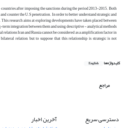
o countries after imposing the sanctions during the period 2013-2015. Both
and counter the U.S penetration. In order to better understand strategic and
evels. This research aims at exploring developments have taken placed between
g-term integration between them and using descriptive - analytical methods
nal relations Iran and Russia cannot be considered as a amplification factor in
teral relation, but to suppose that this relationship is strategic is not
کلیدواژه‌ها
English
مراجع
دسترسی سریع
آخرین اخبار