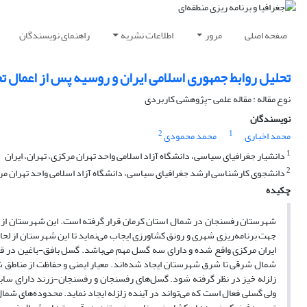
صفحه اصلی
مرور
اطلاعات نشریه
راهنمای نویسندگان
تحلیل روابط جمهوری اسلامی ایران و روسیه پس از اعمال تحریم‌ها در
نوع مقاله : مقاله علمی -پژوهشی کاربردی
نویسندگان
2
1
محمد اخباری
محمد محمودی
1
دانشیار جغرافیای سیاسی، دانشگاه آزاد اسلامی واحد تهران مرکزی، تهران، ایران
2
دانشجوی کارشناسی ارشد جغرافیای سیاسی، دانشگاه آزاد اسلامی واحد تهران مرکز
چکیده
شهرستان رفسنجان در شمال استان کرمان قرار گرفته است. این شهرستان از مر
جهت برنامه‌ریزی شهری و رونق کشاورزی ایجاب می‌نماید تا این شهرستان از لح
ایران مرکزی واقع شده و دارای سه گسل مهم می‌باشد. گسل بافق-باغین 
شمال شرقی تا شرق شهرستان ایجاد شده‌اند. معیار ایمنی و حفاظت از مناطق شهر
زلزله خیز در نظر گرفته شود. گسل‌های رفسنجان و رفسنجان-زرند دارای سابقه 
ولی گسلی فعال است که می‌تواند در آینده زلزله ایجاد نماید. محدوده‌های ش