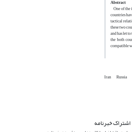
Abstract
One of the im
countries hav
tactical rela
these two cou
and has let t
the both coun
compatible wi
Iran
Russia
اشتراک خبرنامه