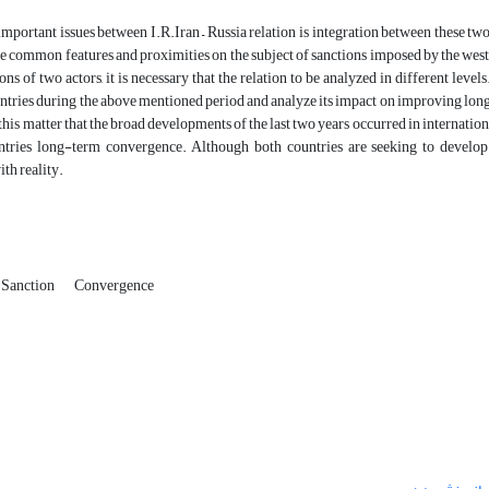
portant issues between I.R.Iran – Russia relation is integration between these tw
e common features and proximities on the subject of sanctions imposed by the west 
tions of two actors, it is necessary that the relation to be analyzed in different l
ntries during the above mentioned period and analyze its impact on improving lon
o this matter that the broad developments of the last two years occurred in internatio
tries long-term convergence. Although both countries are seeking to develop bila
th reality.
Sanction
Convergence