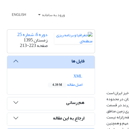
ورود به سامانه
ENGLISH
دوره 6، شماره 25
زمستان 1395
صفحه
213-223
فایل ها
XML
اصل مقاله
4.39 M
خیز ایران است
تان در محدوده
هم رسانی
زرند در قسمت
ری زمین مناطق
قه زلزله نیست
ارجاع به این مقاله
 مهم و همچنین