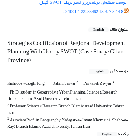
توسعه منطقه‌ای – برنامه‌ریزی استراتژیک – SWOT – گیلان
20.1001.1.22286462.1396.7.3.14.8
عنوان مقاله
English
Strategies Codificaion of Regional Development
Planning With Use by SWOT (Case Study: Gilan
Province)
نویسندگان
English
1
2
3
shahrooz vosoghi long
Rahim Sarvar
Parvaneh Zivyar
1
Ph.D. student in Geography & Yrban Planning, Science & Research
Branch, Islamic Azad University, Tehran, Iran
2
Professer, Science & Research Branch, Islamic Azad University, Tehran,
Iran
3
Associate Prof. in Geograpghy, Yadegar-e- Imam Khomeini (Shahr-e-
Ray) Branch, Islamic Azad University, Tehran, Iran
چکیده
English