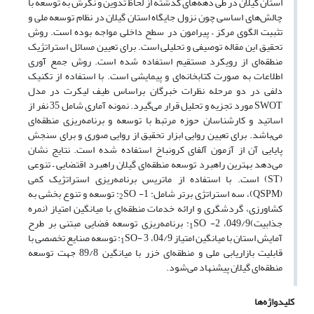
استان گیلان در طی دهه‌های گذشته از لحاظ تدوین و نگرش به توسعه با
چالش‌های اساسی چون نزول جایگاه استان گیلان در نظام توسعه ملی و
تثبیت الگوی مرکز – پیرامون در سطح داخلی مواجه بوده است. روش
تحقیق این مقاله توصیفی و تحلیلی است. برای تعیین مسائل استراتژیک
منطقه‌ای از رویکرد مستقیم استفاده شده است. روش جمع آوری
اطلاعات به صورت کتابخانه‌ای و پیمایشی است. با استفاده از تکنیک
دلفی در دو مرحله نظرات خبرگان براساس طیف لیکرت در مدل
SWOT مورد تجزیه و تحلیل قرار می‌گیرد. نمونه آماری شامل 35 نفر از
اساتید و کارشناسان حوزه مرتبط با توسعه و برنامه‌ریزی منطقه‌ای
می‌باشد. برای تعیین روایی ابزار تحقیق از روایی صوری و برای سنجش
پایایی آن از آزمون آلفای کرونباخ استفاده شده است. نتایج نشان
می‌دهد بهترین راهبرد توسعه منطقه‌ای گیلان راهبرد اقتضایی – تنوعی
(ST) است. با استفاده از ماتریس برنامه‌ریزی استراتژیک کمی
(QSPM)، سه استراتژی برتر شامل: 1-
SO: توسعه و تنوع بخشی به
2
کشاورزی، گردشگری و ارائه خدمات منطقه‌ای با میانگین امتیاز (نمره
جذابیت)049/9، 2-
SO: برنامه‌ریزی توسعه فضایی مبتنی بر طرح
1
آمایش استان با میانگین امتیاز 04/9، 3 -
SO: توسعه صنایع تخصصی با
1
قابلیت بازاریابی ملی و منطقه‌ای خزر با میانگین 89/8 جهت توسعه
منطقه‌ای گیلان پیشنهاد می‌شود.
کلیدواژه‌ها