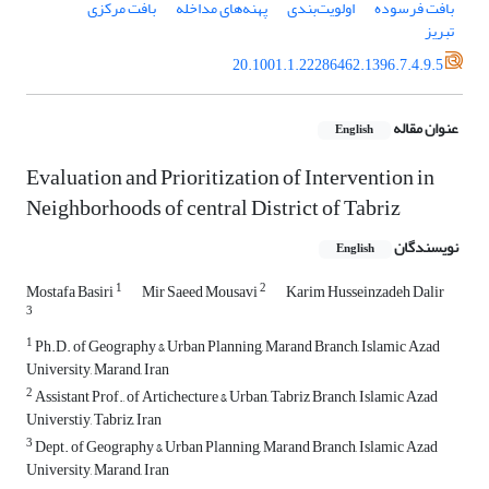
بافت فرسوده
اولویت‌بندی
پهنه‌های مداخله
بافت مرکزی
تبریز
20.1001.1.22286462.1396.7.4.9.5
عنوان مقاله
English
Evaluation and Prioritization of Intervention in
Neighborhoods of central District of Tabriz
نویسندگان
English
1
2
Mostafa Basiri
Mir Saeed Mousavi
Karim Husseinzadeh Dalir
3
1
Ph.D. of Geography & Urban Planning, Marand Branch, Islamic Azad
University, Marand, Iran
2
Assistant Prof., of Artichecture & Urban, Tabriz Branch, Islamic Azad
Universtiy, Tabriz, Iran
3
Dept. of Geography & Urban Planning, Marand Branch, Islamic Azad
University, Marand, Iran