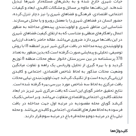
حیات شهری خارج شده و به بخش‌های مسئله‌دار شهرها تبدیل
شده‌اند. این بافت‌ها علاوه بر مسائل و مشکلات کالبدی، ابعاد و کیفیات
اجتماعی، اقتصادی، فرهنگی و فضاهای شهری را نیز دچار تنزل کرده،
حضور انسان در فضاهای شهری را با معضل روبرو و یا مختل می‌سازند.
شناسایی این مناطق شهری و اولویت‌بندی پهنه‌های مداخله به منظور
اعمال راهکارهای منطقی و متناسب که به ارتقای کیفیت فضاهای شهری
در این بافت‌ها می‌پردازد ضروری می‌باشد. مقاله حاضر با هدف ارزیابی
و اولویتبندی پهنه مداخله در بافت مرکزی شهر تبریز (منطقه 8) با روش
توصیفی – تحلیلی و پیمایشی صورت گرفته است که بدین منظور به تعداد
378 پرسشنامه در بین سرپرستان خانوار سطح محلات منطقه 8 توزیع
گردید و با بهره گیری از تحلیل واریانس یک راهه و تفاوت میانگین
وضعیت محلات مذکور به لحاظ شاخص اقتصادی، اجتماعی و کالبدی
ارزیابی گردیده است و از تکنیک کپ لند جهت اولویت‌بندی نهایی محلات
بافت مرکزی به لحاظ سه شاخص مورد بررسی بهره گرفته شده است.
نتایج تحقیق حاضر گویای این است که بافت مرکزی شهر تبریز در ابعاد
مختلف کالبدی، اجتماعی و اقتصادی متفاوت می‌باشد. و بر اساس تکنیک
کپ‌لند گویای محله مقصودیه در مرتبه اول جهت مداخله در بافت
فرسوده به لحاظ معیارهای اقتصادی، اجتماعی و کالبدی می‌باشد. و محله
تبلی باغ در مرتبه دوم و محله قره باغ در مرتبه سوم قرار دارند.
کلیدواژه‌ها