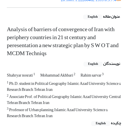
عنوان مقاله
English
Analysis of barriers of convergence of Iran with
periphery countries in 21 st century and
peresentation a new strategic plan by S W O T and
MCDM Techniqs
نویسندگان
English
1
2
3
Shahryar nosrati
Mohammad Akhbari
Rahim sarvar
1
Ph.D. student in Political Geography, Islamic Azad University, Science &
Research Branch, Tehran, Iran
2
Associate Prof. of Political Geography, Islamic Azad University, Central
Tehran Branch, Tehran, Iran
3
Professor of Urban planning, Islamic Azad University, Science &
Research Branch, Tehran, Iran
چکیده
English