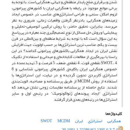
شدن و برقراری صلح پایدار منطقه‌ای و جهانی، همگرایی است. با توجه به
برخی موانع موجود در رابطه با همگرایی ایران با کشورهای پیرامونی،
لزوم امکان سنجی و طراحی استراتژی‌های مناسب در خصوص ایجاد
زمینه‌های همگرایی، بادرنظر گرفتن واقعیات زمانی، ضروری به نظر
می‌رسد. بنابراین، تحقیق حاضر، با روش ترکیبی (توصیفی-تحلیلی و
پیمایشی) و روش حل مسائل از نوع تصمیم‌گیری چند معیاره در پی پاسخ
به این سؤال است که با توجه به شرایط منطقه‌ای و بین‌المللی در قرن
بیست و یکم، مناسب ترین استراتژی‌ها بر حسب اولویت جهت افزایش
نقش ایران در ایجاد همگرایی باکشورهای پیرامونی کدامند؟ در این
راستا با بهره‌گیری از مطالعات کتابخانه‌ای و میدانی و استفاده از تکنیک
SWOT، 4 نقطه‌ی قوت، 4 نقطه‌ی ضعف، 5 فرصت و 3 تهدیدعمده در
خصوص همگرایی ایران باکلیه‌ی کشورهای پیرامونی شناسایی و 8
استراتژی کاربردی تدوین گردیده و در نهایت، این استراتژی‌ها با
استفاده از روش MCDM از طریق پرسشنامه و مصاحبه، الویت‌بندی
شدند. نتایج حاصله از پرسشنامه مقایسات زوجی نشان می‌دهد که
استراتژی "ایجاد پیوندهای ژئواکونومیک" در رتبه‌ی اول و سایر
استراتژی‌ها در رتبه‌های بعدی قرار گرفتند
کلیدواژه‌ها
همگرایی
استراتژی
ایران
MCDM
SWOT
20.1001.1.22286462.1395.6.3.7.4