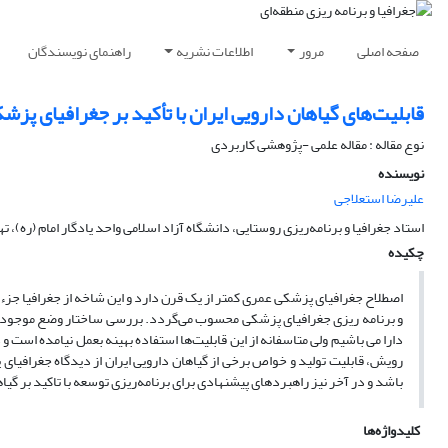
صفحه اصلی
مرور
اطلاعات نشریه
راهنمای نویسندگان
قابلیت‌های گیا‌هان دارویی ایران با تأکید بر جغرافیای پزش
نوع مقاله : مقاله علمی -پژوهشی کاربردی
نویسنده
علیرضا استعلاجی
استاد جغرافیا و برنامه‌ریزی روستایی، دانشگاه آزاد اسلامی واحد یادگار امام (ره)، ته
چکیده
اصطلاح جغرافیای پزشکی عمری کمتر از یک قرن دارد و این شاخه از جغرافیا جزء
و برنامه ریزی جغرافیای پزشکی محسوب می‌گردد. بررسی ساختار وضع موجود نشا
دارا می باشیم ولی متاسفانه از این قابلیت‌ها استفاده بهینه بعمل نیامده است و
رویش، قابلیت تولید و خواص برخی از گیاهان دارویی ایران از دیدگاه جغرافی
باشد و در آخر نیز راهبردهای پیشنهادی برای برنامه‌ریزی توسعه با تاکید بر گی
کلیدواژه‌ها