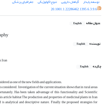
توسعه پایدار
گیاهان دارویی
تنوع اکولوژیکی
جغرافیای پزشکی
20.1001.1.22286462.1395.6.3.9.6
عنوان مقاله
English
raphy
نویسنده
English
, Iran
چکیده
English
idered as one of the new fields and applications.
 considered. Investigation of the current situation shows that in rural areas
rtunately; Has been taken advantage of this functionality and Scientific
is article habitat The production and properties of medicinal plants in Iran
s analytical and descriptive nature. Finally, the proposed strategies for