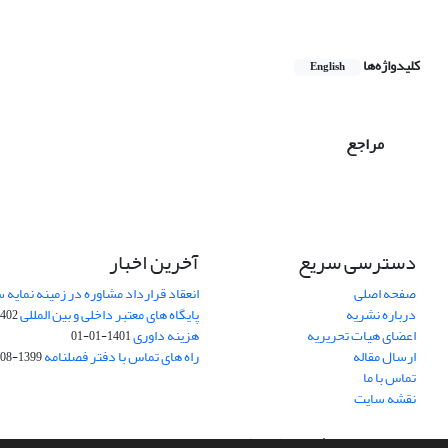
کلیدواژه‌ها
English
مراجع
دسترسی سریع
آخرین اخبار
صفحه اصلی
انعقاد قرارداد مشاوره در زمینه نمایه
درباره نشریه
پایگاه های معتبر داخلی و بین المللی
02-03-28
اعضای هیات تحریریه
هزینه داوری
1401-01-01
ارسال مقاله
راه های تماس با دفتر فصلنامه
1399-08-20
تماس با ما
نقشه سایت
سامانه مدیریت نشریات علمی.
طراحی و پیاده سازی از
سیناوب