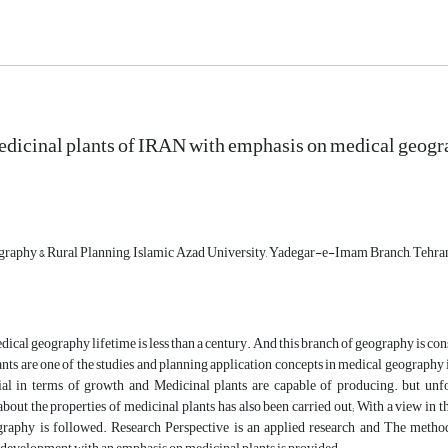
edicinal plants of IRAN with emphasis on medical geog
graphy & Rural Planning, Islamic Azad University, Yadegar-e-Imam Branch, Tehran
cal geography lifetime is less than a century. And this branch of geography is cons
nts are one of the studies and planning application concepts in medical geography is
ial in terms of growth and Medicinal plants are capable of producing. but unfo
bout the properties of medicinal plants has also been carried out; With a view in th
raphy is followed. Research Perspective is an applied research and The method i