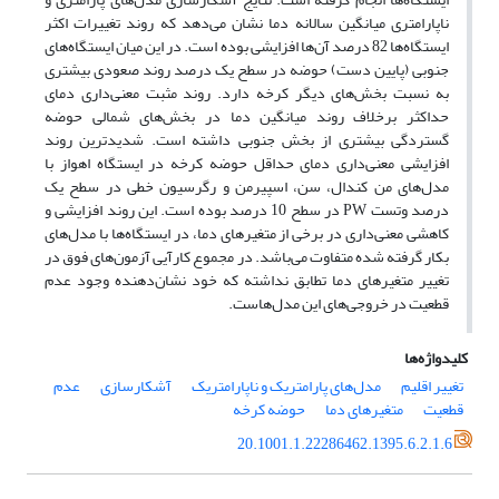
ناپارامتری میانگین سالانه دما نشان می‌دهد که روند تغییرات اکثر
ایستگاه‌ها 82 درصد آن‌ها افزایشی بوده است. در این میان ایستگاه‌های
جنوبی (پایین دست) حوضه در سطح یک درصد روند صعودی بیشتری
به نسبت بخش‌های دیگر کرخه دارد. روند مثبت معنی‌داری دمای
حداکثر برخلاف روند میانگین دما در بخش‌های شمالی حوضه
گستردگی بیشتری از بخش جنوبی داشته است. شدیدترین روند
افزایشی معنی‌داری دمای حداقل حوضه کرخه در ایستگاه اهواز با
مدل‌های من کندال، سن، اسپیرمن و رگرسیون خطی در سطح یک
درصد وتست PW در سطح 10 درصد بوده است. این روند افزایشی و
کاهشی معنی‌داری در برخی از متغیر‌های دما، در ایستگاه‌ها با مدل‌های
بکار گرفته شده متفاوت می‌باشد. در مجموع کارآیی آزمون‌های فوق در
تغییر متغیرهای دما تطابق نداشته که خود نشان‌دهنده وجود عدم
قطعیت در خروجی‌های این مدل‌هاست.
کلیدواژه‌ها
تغییر اقلیم
مدل‌های پارامتریک و ناپارامتریک
آشکار‌سازی
عدم
قطعیت
متغیرهای دما
حوضه کرخه
20.1001.1.22286462.1395.6.2.1.6