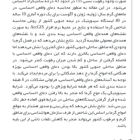
صورت وجود رطوبت نسبی 55% در حدود 43 درجه سانتیگراد احساس
می‌شود. در این مقاله به منظور محاسبه دمای واقعی احساسی، در
ماه‌های گرم سال؛ ژوئیه، ژوئن و آگوست برای یک دوره آماری 10 ساله
در 40 ایستگاه سینوپتیک در نیمه جنوبی کشور از روش محاسبه
شاخص گرما استفاده و نتایج در محیط نرم افزار ArcGIS به صورت
نقشه‌های همدمای واقعی احساسی پهنه بندی شد و با نقشه‌های
همدمای معمولی مقایسه گردید. نتایج نشان می‌دهد که در فصل گرم با
وجودی که مناطق ساحلی جنوبی کشور دمای کمتری را نشان می‌دهند اما
دمای واقعی احساسی بالاتری دارند که این دمای واقعی احساسی با
فاصله گرفتن از ساحل و کم شدن میزان رطوبت کمتر می‌شود. در
مناطق ساحلی جنوبی کشور بالا بودن دمای واقعی احساسی بویژه
هنگامی ‌که امواج گرما رخ دهد مشکلاتی را برای مردم ایجاد می‌کند. با
توجه به آستانه‌های دمای واقعی احساسی، فراوانی مشکلات در 4 طبقه
دسته بندی شد که هر طبقه شرایط ویژه‌ای را بوجود می‌آورد. شرایط
سینوپتیکی یک موج گرما که منجر به بالا رفتن دمای احساسی واقعی
شده و قرار گرفتن ایستگاه‌های ساحلی در شرایط فوق العاده خطر ناک
بررسی شد. نتایج نشان می‌دهد که پیش بینی و صدور هشدار به موقع
امواج گرما بر اساس این شاخص از طرف سازمان هواشناسی برای مناطق
گرم و مرطوب کشور می‌تواند منجر به کاهش تلفات ناشی از این بلیه
باشد.