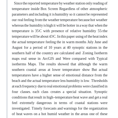
Since the reported temperature by weather station only reading of
temperature inside Box Screen Regardless of other atmospheric
parameters and including it is humidity so it cannot be represented
our real feeling from the weather temperature because hot weather
whereas the humidity is high it will be hotter in a way that when the
temperature is 35°C with presence of relative humidity 55%the
temperature will be about 43°C. In this paper, using of the heat index
the actual temperature feeling the in warm months, July, June and
August for a period of 10 years at 40 synoptic stations in the
southern half of the country are calculated and Zoning Isotherm
maps real sense in ArcGIS and Were compared with Typical
isotherms Maps. The results showed that although the warm
southern coastal areas at lower temperature show But actual
temperatures have a higher sense of emotional distance from the
beach and the actual temperature less humidity is low. Thresholds
at each frequency due to real emotional problems were classified in
four classes; each class creates a special situation. Synoptic
conditions that result in high-temperature heat wave and get a real
feel extremely dangerous in terms of coastal stations were
investigated. Timely forecasts and warnings for the organization
of heat waves on a hot, humid weather in the areas one of these