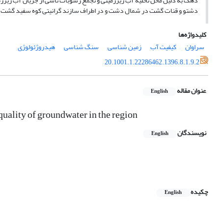
دهک به دلیل محل تخلیه‌ آب زیرزمینی و تجمع رسوبات ناشی از جریان آب زیرزمین
دشتو و قنات گشت در شمال دشت و در اطراف سازند گرانیتی کوه سفید گشت م
کلیدواژه‌ها
سراوان
کیفیت آب
زمین شناسی
سنگ شناسی
هیدروژئولوژی
20.1001.1.22286462.1396.8.1.9.2
عنوان مقاله
English
 quality of groundwater in the region
نویسندگان
English
چکیده
English