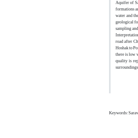
Aquifer of Sa
formations an
water and the
geological f
sampling and 
Interpretatio
road after C
Hoshak to Por
there is low 
quality is r
surroundings 
Keywords: Sara