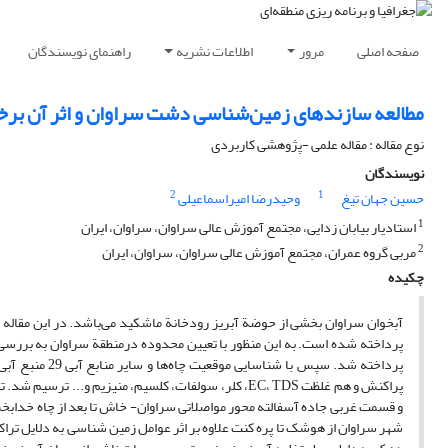
صفحه اصلی
مرور
اطلاعات نشریه
راهنمای نویسندگان
مطالعه سازندهای زمین‌شناسی دشت سراوان و اثر آن بر
نوع مقاله : مقاله علمی -پژوهشی کاربردی
نویسندگان
2
1
حسین جهان تیغ
وحیدرضا امیراسماعیلی
1
استادیار بیابان زدایی، مجتمع آموزش عالی سراوان، سراوان، ایران
2
مربی گروه عمران، مجتمع آموزش عالی سراوان، سراوان، ایران
چکیده
آبخوان سراوان بخشی از حوضة آبریز رودخانة ماشکید می‌باشد. در این مقاله 
پرداخته شده ‌است. به ‌این منظور با تعیین محدوده درمنطقة سراوان به بررس
پرداخته شد. سپ
پراکنش و هم غلظت EC، TDS، کلر، سولفات، کلسیم، منیز
و قسمت غربی جاده آسفالته محور مواصلاتی سراوان- خاش تا بعد از چاه خدابخ
شهر سراوان از هوشک تا پره کنت علاوه بر اثر عوامل زمین شناسی به دلایل تراک