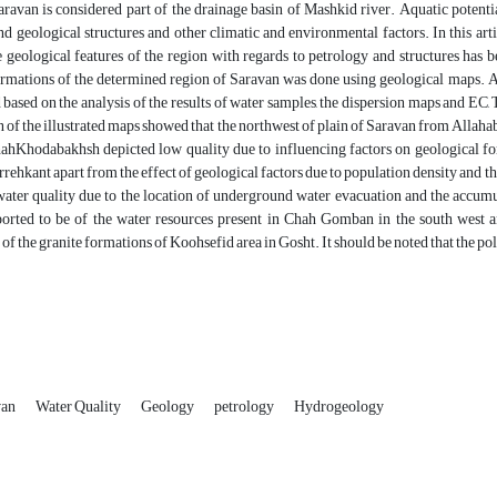
ravan is considered part of the drainage basin of Mashkid river. Aquatic potential
d geological structures and other climatic and environmental factors. In this artic
 geological features of the region with regards to petrology and structures has b
ormations of the determined region of Saravan was done using geological maps. Af
based on the analysis of the results of water samples, the dispersion maps and EC, 
n of the illustrated maps showed that the northwest of plain of Saravan from Allaha
hahKhodabakhsh depicted low quality due to influencing factors on geological fo
rehkant apart from the effect of geological factors due to population density and th
water quality due to the location of underground water evacuation and the accumu
eported to be of the water resources present in Chah Gomban in the south west 
of the granite formations of Koohsefid area in Gosht. It should be noted that the poll
van
Water Quality
Geology
petrology
Hydrogeology