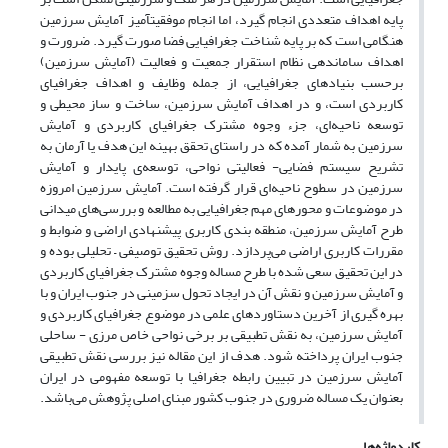
پایه اهداف متعددی انجام گیرد، اما انجام موفقیت­آمیز آمایش سرزمین
هنگامی است که بر پایه شناخت جغرافیایی فضا صورت گیرد. ضرورت و
اهداف ساماندهی نظام استقرار جمعیت و فعالیت (آمایش سرزمین)
برحسب بنیادهای جغرافیایی، از جمله وظایف و اهداف جغرافیای
کاربردی است، و در اهداف آمایش سرزمین، ساخت و ساز محیطی و
توسعه ناحیه‌ای، جزء وجوه مشترک جغرافیای کاربردی و آمایش
سرزمین به شمار آمده که در راستای تحقق بهینه این هدف یا آرمان به
تشریح سیستم فضایی- فعالیتی نواحی، توسعه‌ی پایدار و آمایش
سرزمین در سطوح ناحیه‌ای قرار گرفته است. آمایش سرزمین امروزه
در موضوعات و محورهای مهم جغرافیایی به مطالعه و بررسی‌های میدانی
طرح آمایش سرزمین، منطقه بندی کاربری پیشنهادی اراضی و ضوابط و
مقررات کاربری اراضی می‌پردازد. روش تحقیق توصیفی – تحلیلی بوده و
در این تحقیق سعی شده با طرح مساله وجوه مشترک جغرافیای کاربردی
و آمایش سرزمین و نقش آن در ایجاد تحول سزمینی در جنوب ایران و با
بهره گیری از آخرین دستاوردهای علمی در موضوع جغرافیای کاربردی و
آمایش سرزمین، به نقش تطبیقی بر برخی نواحی خاص مرزی - ساحلی
جنوب ایران پرداخته شود. هدف از این مقاله نیز بررسی نقش تطبیقی
آمایش سرزمین در تبیین رابطه جغرافیا با توسعه مفهومی در ایران
بعنوان یک مساله ضروری در جنوب کشور مبنای اصلی پژوهش می‌باشد.
کلیدواژه‌ها