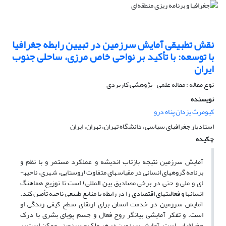
نقش تطبیقی آمایش سرزمین در تبیین رابطه جغرافیا
با توسعه: با تأکید بر نواحی خاص مرزی، ساحلی جنوب
ایران
نوع مقاله : مقاله علمی -پژوهشی کاربردی
نویسنده
کیومرث یزدان پناه درو
استادیار جغرافیای سیاسی، دانشگاه تهران، تهران، ایران
چکیده
آمایش سرزمین نتیجه بازتاب اندیشه­ و عملکرد مستمر و با نظم و
برنامه گروه­های انسانی در مقیاس­های متفاوت (روستایی، شهری، ناحیه­
ای و ملی و حتی در برخی مصادیق بین المللی) است تا توزیع هماهنگ
انسان­ها و فعالیت­های اقتصادی را در رابطه با منابع طبیعی ناحیه تأمین کند.
آمایش سرزمین در خدمت انسان برای ارتقای سطح کیفی زندگی او
است. و تفکر آمایشی بیانگر روح فعال و جسم پویای بشری با درک
جغرافیایی است. آمایش سرزمین در هر ملک و سرزمینی ممکن است بر