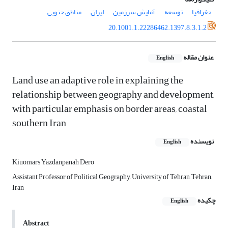
جغرافیا
توسعه
آمایش سرزمین
ایران
مناطق جنوبی
20.1001.1.22286462.1397.8.3.1.2
عنوان مقاله
English
Land use an adaptive role in explaining the
relationship between geography and development,
with particular emphasis on border areas, coastal
southern Iran
نویسنده
English
Kiuomars Yazdanpanah Dero
Assistant Professor of Political Geography, University of Tehran, Tehran,
Iran
چکیده
English
Abstract