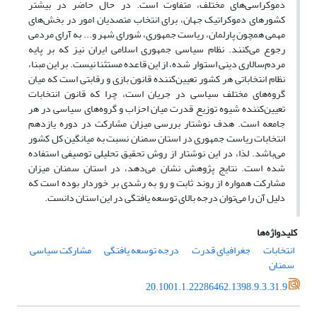
دموکراسی‌های مختلف، متفاوت است. در حال حاضر در بیشتر
کشورهای دموکراتیک جهان، برای انتخاب متصدیان امور در بخش‌های
مهمی همچون پارلمان، ریاست جمهوری، شورای شهر و... به آرای مردمی
رجوع می‌کنند. نظام سیاسی جمهوری اسلامی ایران نیز که بر پایه
مردم‌سالاری دینی استوار شده، از این قاعده مستثنا نیست. بر این مبنا،
نظام انتخاباتی هر کشور تعیین‌کننده قانون بازی و رقابتی است که میان
گروه‌های مختلف سیاسی در جریان است، چرا که قانون انتخابات
تعیین‌کننده شیوه توزیع قدرت میان احزاب و گروه‌های سیاسی در هر
جامعه است. هدف نوشتار بررسی میزان مشارکت در دوره یازدهم
انتخابات ریاست جمهوری در استان سمنان نسبت به میانگین کل کشور
می‌باشد. لذا، در این نوشتار از روش تحقیق تحلیلی توصیفی استفاده
شده است. نتایج پژوهش نشان می‌دهد، در استان سمنان میزان
مشارکت همواره از روند ثابت و رو به رشدی بر خوردار بوده است که
دلیل آن را می‌توان درجه بالای توسعه یافتگی در این استان دانست.
کلیدواژه‌ها
انتخابات
جغرافیای قدرت
درجه توسعه یافتگی
مشارکت سیاسی
سمنان
20.1001.1.22286462.1398.9.3.31.9