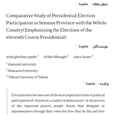
عنوان مقاله
English
Comparative Study of Presidential Election
Participation in Semnan Province with the Whole
Country(Emphasizing the Elections of the
eleventh Course Presidential)
نویسندگان
English
1
2
3
arash ghorbani sepehr
Afshin Mottaghi
zahra Ansari
1
kharazmi university
2
Kharazmi University
3
Tehran University of Tehran
چکیده
English
Elections have become one of the most important forms of political
participation of citizens of a country in democracies. In the process
of this important process, people choose their delegates or
representatives through their votes, but how they do this and how