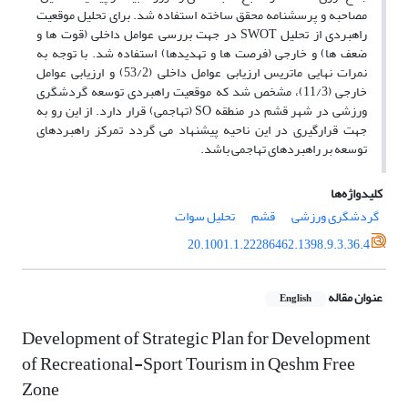
مصاحبه و پرسشنامه محقق ساخته استفاده شد. برای تحلیل موقعیت
راهبردی از تحلیل SWOT در جهت بررسی عوامل داخلی (قوت ها و
ضعف ها) و خارجی (فرصت ها و تهدیدها) استفاده شد. با توجه به
نمرات نهایی ماتریس ارزیابی عوامل داخلی (53/2) و ارزیابی عوامل
خارجی (11/3)، مشخص شد که موقعیت راهبردی توسعه گردشگری
ورزشی در شهر قشم در منطقه SO (تهاجمی) قرار دارد. از این رو به
جهت قرارگیری در این ناحیه پیشنهاد می گردد تمرکز راهبردهای
توسعه بر راهبردهای تهاجمی باشد.
کلیدواژه‌ها
گردشگری ورزشی
قشم
تحلیل سوات
20.1001.1.22286462.1398.9.3.36.4
عنوان مقاله
English
Development of Strategic Plan for Development
of Recreational-Sport Tourism in Qeshm Free
Zone