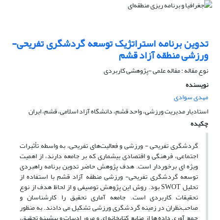
تدوین برنامه استراتژیک توسعه گردشگری تفریحی-
ورزشی منطقه آزاد قشم
نوع مقاله : مقاله علمی -پژوهشی کاربردی
نویسنده
مهدی سوادی
استادیار مدیریت ورزشی، واحد قشم، دانشگاه آزاد اسلامی، قشم، ایران
چکیده
گردشگری تفریحی - ورزشی و فعالیت‌های تفریحی، به واسطه تأثیرات
اجتماعی، فرهنگی و اقتصادی بیشماری که بر جامعه دارند، از اهمیت
ویژه ای برخوردار است. هدف پژوهش حاضر تدوین برنامه راهبردی
توسعه گردشگری تفریحی- ورزشی منطقه آزاد قشم با استفاده از
تحلیل SWOT بود. روش این پژوهش توصیفی و از لحاظ هدف از نوع
تحقیقات کاربردی است. جامعه آماری تحقیق را کارشناسان و
صاحب‌نظران در زمینه گردشگری ورزشی تشکیل می دادند. به منظور
جمع آوری داده ها از منابع کتابخانه ای و مرور ادبیات و پیشینه تحقیق،