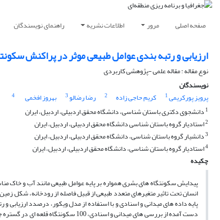
صفحه اصلی
مرور
اطلاعات نشریه
راهنمای نویسندگان
ارزیابی و رتبه بندی عوامل طبیعی موثر در پراکنش سکونتگا
نوع مقاله : مقاله علمی -پژوهشی کاربردی
نویسندگان
4
3
2
1
پرویز پورکریمی
کریم حاجی زاده
رضا رضالو
بهروز افخمی
1
دانشجوی دکتری باستان شناسی، دانشگاه محقق اردبیلی، اردبیل، ایران
2
استادیار گروه باستان شناسی دانشگاه محقق اردبیلی، اردبیل، ایران
3
دانشیار گروه باستان شناسی، دانشگاه محقق اردبیلی، اردبیل، ایران
4
استادیار گروه باستان شناسی، دانشگاه محقق اردبیلی، اردبیل، ایران
چکیده
پیدایش سکونتگاه های بشری همواره بر پایه عوامل طبیعی مانند آب و خاک منا
انسان تحت تاثیر متغیرهای متعدد طبیعی از قبیل فاصله از رودخانه، شکل زمی
پایه داده های میدانی و اسنادی و با استفاده از مدل ویکور، درصدد ارزیابی و 
دست آمده از بررسی های میدانی و اسنادی