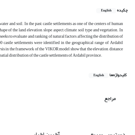
چکیده
English
er and soil. In the past, castle settlements as one of the centers of human
pe of the land, elevation, slope, aspect, climate, soil type and vegetation. In
eks to evaluate and ranking of natural factors affecting the distribution of
0 castle settlements were identified in the geographical range of Ardabil
alysis in the framework of the VIKOR model show that the elevation, distance
atial distribution of the castle settlements of Ardabil province.
کلیدواژه‌ها
English
مراجع
دسترسی سریع
آخرین اخبار