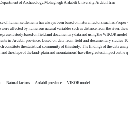
, Department of Archaeology, Mohaghegh Ardabili University, Ardabil, Iran
 of human settlements has always been based on natural factors, such as Proper wat
e were affected by numerous natural variables such as distance from the river, the sha
the present study, based on field and documentary data and using the WIKOR model, se
ements in Ardebil province. Based on data from field and documentary studies, 10
ch constitute the statistical community of this study. The findings of the data an
r and the shape of the land (plain and mountainous) have the greatest impact on the sp
ts
Natural factors
Ardabil province
VIKOR model