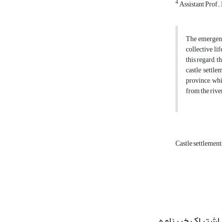
4
Assistant Prof.
The emergence
collective lif
this regard, 
castle settl
province, whi
from the rive
Castle settlemen
اشتراک خبرنامه