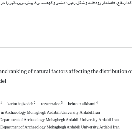
که ارتفاع، فاصله از رودخانه و شکل زمین (دشتی و کوهستانی)، بیش ترین تاثیر را در
nd ranking of natural factors affecting the distribution o
del
1
2
3
4
i
karim hajizadeh
reza rezaloo
behrouz afkhami
in Archaeology, Mohaghegh Ardabili University, Ardabil, Iran
, Department of Archaeology, Mohaghegh Ardabili University, Ardabil, Iran
, Department of Archaeology, Mohaghegh Ardabili University, Ardabil, Iran