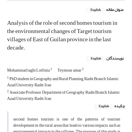
عنوان مقاله
English
Analysis of the role of second homes tourism in
the environmental changes of Target tourism
villages of East of Guilan province in the last
decade.
نویسندگان
English
1
2
Mohammad taghi Lotfinia
Teymour amar
1
PhD student in Geography and Rural Planning, Rasht Branch, Islamic
Azad University, Rasht, Iran
2
Associate Professor, Department of Geography, Rasht Branch, Islamic
Azad University, Rasht, Iran
چکیده
English
second homes tourism is one of the patterns of tourism
development in the rural areas that leads to various impacts, such as
environmental impacts in the villages. The purpose of this study is