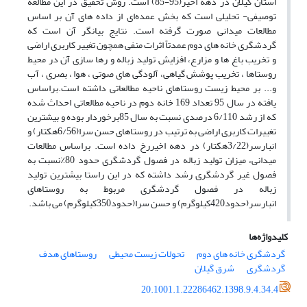
استان گیلان در دهه اخیر(95-85) است. روش تحقیق در این مطالعه
توصیفی- تحلیلی است که بخش عمده‌ای از داده های آن بر اساس
مطالعات میدانی صورت گرفته است. نتایج بیانگر آن است که
گردشگری خانه های دوم عمدتاً اثرات منفی همچون تغییر کاربری اراضی
و تخریب باغ ها و مزارع، افزایش تولید زباله و رها سازی آن در محیط
روستاها ، تخریب پوشش گیاهی، آلودگی های صوتی ، هوا ، بصری ، آب
و... بر محیط زیست روستاهای ناحیه مطالعاتی داشته است.براساس
یافته در سال 95 تعداد 169 خانه دوم در ناحیه مطالعاتی احداث شده
که از رشد 6/110 درصدی نسبت به سال 85برخوردار بوده و بیشترین
تغییرات کاربری اراضی به ترتیب در روستاهای حسن سرا(6/56هکتار) و
انبارسر(3/22هکتار) در دهه اخیررخ داده است. براساس مطالعات
میدانی، میزان تولید زباله در فصول گردشگری حدود 80٪نسبت به
فصول غیر گردشگری رشد داشته که در این راستا بیشترین تولید
زباله در فصول گردشگری مربوط به روستاهای
انبارسر(حدود420کیلوگرم) و حسن سرا(حدود350کیلوگرم) می باشد.
کلیدواژه‌ها
گردشگری خانه های دوم
تحولات زیست محیطی
روستاهای هدف
گردشگری
شرق گیلان
20.1001.1.22286462.1398.9.4.34.4