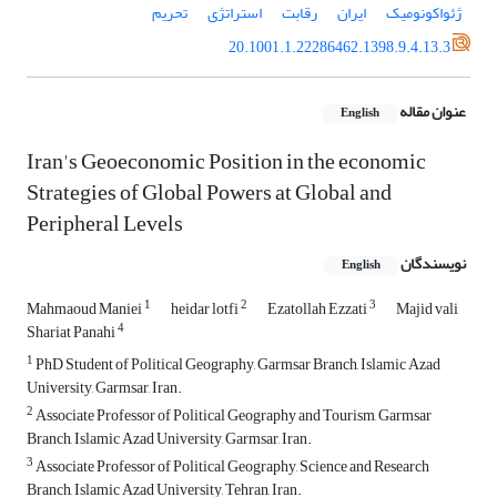
ژئواکونومیک
ایران
رقابت
استراتژی
تحریم
20.1001.1.22286462.1398.9.4.13.3
عنوان مقاله
English
Iran's Geoeconomic Position in the economic
Strategies of Global Powers at Global and
Peripheral Levels
نویسندگان
English
1
2
3
Mahmaoud Maniei
heidar lotfi
Ezatollah Ezzati
Majid vali
4
Shariat Panahi
1
PhD Student of Political Geography, Garmsar Branch, Islamic Azad
University, Garmsar, Iran.
2
Associate Professor of Political Geography and Tourism, Garmsar
Branch, Islamic Azad University, Garmsar, Iran.
3
Associate Professor of Political Geography, Science and Research
Branch, Islamic Azad University, Tehran, Iran.