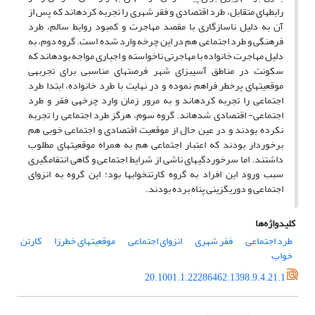
رابطه‏ای متقابل، طرد اقتصادی و فقر شهری را تجربه کرده‏اند که پس از
آن به دلیل ناسازگاری با مقصد مهاجرت و کمبود روابط سالم، طرد
فرهنگی و طرد اجتماعی هم در این چرخه وارد شده است. گروه دوم، به
دلیل مهاجرت خانواده با مهاجرتی ناخواسته و اجباری مواجه بوده‏اند که
سکونت در مناطق آسیب‏زای شهر فرصت‏های مناسبی برای تجربه‏ی
موقعیت‏های پرخطر فراهم نموده و در نهایت با طرد خانواده، ابتدا طرد
اجتماعی را تجربه کرده‏اند و به مرور زمان وارد چرخه‏ی فقر و طرد
اجتماعی- اقتصادی شده‏اند. گروه سوم، هرگز طرد اجتماعی را تجربه
نکرده بودند و در عین حال از موقعیت اقتصادی و اجتماعی خوبی هم
برخوردار بودند که اعتبار اجتماعی هم به همراه موقعیت‏های مطلوب
داشتند. اما سرخوردگی‏های ناشی از شرایط اجتماعی و گاهی انتقام‏گیری
سبب ورود این افراد به گروه کارتن‏خواب‏ها بود؛ این گروه به انزوای
اجتماعی و دوری‏گزینی پناه برده بودند.
کلیدواژه‌ها
طرد اجتماعی
فقر شهری
انزوای اجتماعی
موقعیت‏های خطرزا
کارتن‏
خواب
20.1001.1.22286462.1398.9.4.21.1