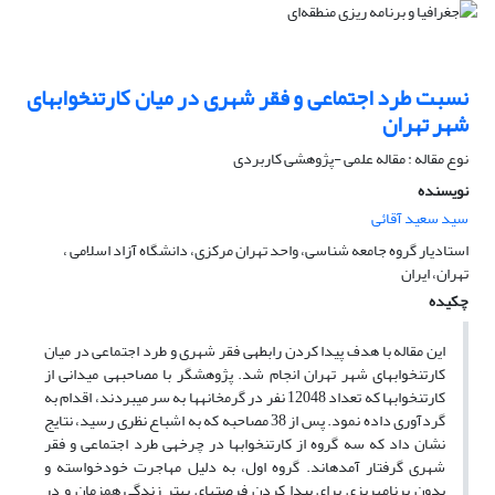
نسبت طرد اجتماعی و فقر شهری در میان کارتن‏خواب‏های
شهر تهران
نوع مقاله : مقاله علمی -پژوهشی کاربردی
نویسنده
سید سعید آقائی
استادیار گروه جامعه شناسی، واحد تهران مرکزی، دانشگاه آزاد اسلامی ،
تهران، ایران
چکیده
این مقاله با هدف پیدا کردن رابطه‏ی فقر شهری و طرد اجتماعی در میان
کارتن‏خواب‏های شهر تهران انجام شد. پژوهشگر با مصاحبه‏ی میدانی از
کارتن‏خواب‏ها که تعداد 12048 نفر در گرمخانه‏ها به سر می‏بردند، اقدام به
گردآوری داده نمود. پس از 38 مصاحبه که به اشباع نظری رسید، نتایج
نشان داد که سه گروه از کارتن‏خواب‏ها در چرخه‏ی طرد اجتماعی و فقر
شهری گرفتار آمده‏اند. گروه اول، به دلیل مهاجرت خودخواسته و
بدون برنامه‏ریزی برای پیدا کردن فرصت‏های بهتر زندگی همزمان و در