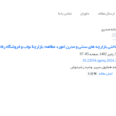
ارسال مقاله
داوران
تماس با ما
انه صدری
ی بازارچه های سنتی و مدرن (مورد مطالعه؛ بازارچۀ نواب و فروشگاه رفاه منطقه 12 شه
85-97
10.22034/jgeoq.2024.
مد همایون سپهر، وحید رشیدوش
اصل مقاله
1.11 M