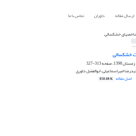
ارسال مقاله
داوران
تماس با ما
اخصهای خشکسالی
یت خشکسالی
313-327
درضا امیراسماعیلی، ابوالفضل داوری
اصل مقاله
858.08 K