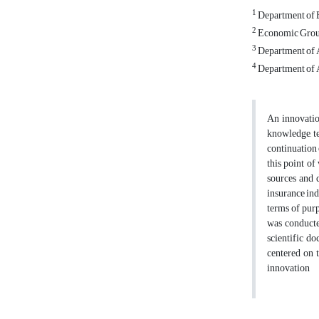
1
Department of E
2
Economic Group,
3
Department of A
4
Department of A
An innovatio
knowledge, te
continuation o
this point of
sources and d
insurance ind
terms of purp
was conducte
scientific do
centered on t
innovation