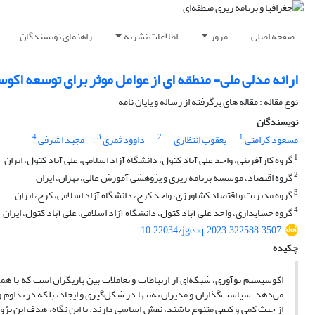
صفحه اصلی
مرور
اطلاعات نشریه
راهنمای نویسندگان
ارائه مدلی ملی- منطقه ای از عوامل موثر برای توسعه اک
نوع مقاله : مقاله های برگرفته از رساله و پایان نامه
نویسندگان
4
3
2
1
مسعود کرامتی
یعقوب انتظاری
داوود ثمری
مجید اشرفی
1
گروه کارآفرینی، واحد علی آباد کتول، دانشگاه آزاد اسلامی، علی آباد کتول، ایران
2
گروه اقتصاد، موسسه برنامه ریزی و پژوهشی آموزش عالی، تهران، ایران
3
گروه مدیریت و اقتصاد کشاورزی، واحد کرج، دانشگاه آزاد اسلامی، کرج، ایران
4
گروه حسابداری، واحد علی آباد کتول، دانشگاه آزاد اسلامی، علی آباد کتول، ایران
10.22034/jgeoq.2023.322588.3507
چکیده
اکوسیستم نوآوری، شبکه‌ای از ارتباطات و تعاملات بین بازیگران است که با همک
می‌دهد. سیاست‌گذاران و مدیران نه‌تنها در شکل‌گیری و ایجاد، بلکه در تداوم و 
از حیث کمی و کیفی متنوع باشند، نقش اساسی دارند. با این نگاه، هدف این پژ