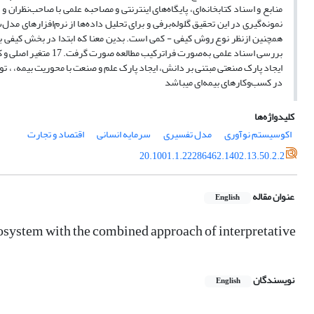
نمونه‌گیری در این تحقیق گلوله‌برفی و برای تحلیل داده‌ها از نرم‌افزارهای 
همچنین ازنظر نوع روش کیفی - کمی است. بدین معنا که ابتدا در بخش کیفی ب
بررسی اسناد علمی به‌
ایجاد پارک صنعتی مبتنی بر دانش، ایجاد پارک علم و صنعت با محوریت بیمه، ، ت
در کسب‌وکارهای بیمه‌ای میباشد
کلیدواژه‌ها
اکوسیستم نوآوری
مدل تفسیری
سرمایه انسانی
اقتصاد و تجارت
20.1001.1.22286462.1402.13.50.2.2
عنوان مقاله
English
ecosystem with the combined approach of interpretative
نویسندگان
English