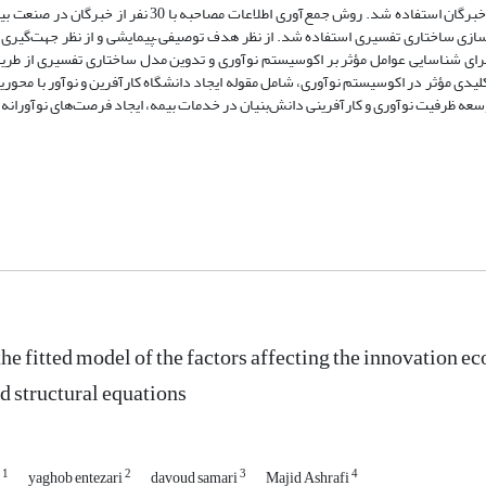
منابع و اسناد کتابخانه‌ای، پایگاه‌های اینترنتی و مصاحبه علمی با صاحب‌نظران و خبرگان استفاده شد. روش جمع‌آو
مدل‌سازی ساختاری تفسیری استفاده شد. از نظر هدف توصیفی –پیمایشی و از نظر جهت‌گیری
رای شناسایی عوامل مؤثر بر اکوسیستم نوآوری و تدوین مدل ساختاری تفسیری از طریق
صورت فراترکیب مطالعه صورت گرفت. 17 متغیر اصلی و کلیدی مؤثر در اکوسیستم نوآوری، شامل مقوله ایجاد دانشگاه کارآفرین و نوآور 
وسعه ظرفیت نوآوری و کارآفرینی دانش‌بنیان در خدمات بیمه، ایجاد فرصت‌های نوآورانه 
the fitted model of the factors affecting the innovation 
d structural equations
1
2
3
4
i
yaghob entezari
davoud samari
Majid Ashrafi