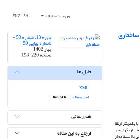
ورود به سامانه
ENGLISH
 ساختاری
دوره 13، شماره 50 -
شماره پیاپی 50
بهار 1402
صفحه
198-220
فایل ها
XML
اصل مقاله
846.34 K
هم رسانی
ا یکدیگر ارتقا
، بازیگران نیز
ارجاع به این مقاله
با استفاده از