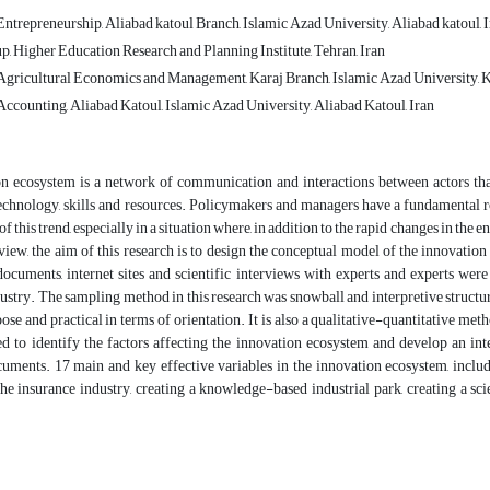
ntrepreneurship, Aliabad katoul Branch, Islamic Azad University, Aliabad katoul, 
 Higher Education Research and Planning Institute, Tehran, Iran
gricultural Economics and Management, Karaj Branch, Islamic Azad University, Ka
ccounting, Aliabad Katoul, Islamic Azad University, Aliabad Katoul, Iran
n ecosystem is a network of communication and interactions between actors tha
chnology, skills and resources. Policymakers and managers have a fundamental rol
f this trend, especially in a situation where, in addition to the rapid changes in the
 view, the aim of this research is to design the conceptual model of the innovation
ocuments, internet sites and scientific interviews with experts and experts were
ustry. The sampling method in this research was snowball and interpretive structur
ose and practical in terms of orientation. It is also a qualitative-quantitative meth
d to identify the factors affecting the innovation ecosystem and develop an int
cuments. 17 main and key effective variables in the innovation ecosystem, includ
he insurance industry, creating a knowledge-based industrial park, creating a sc