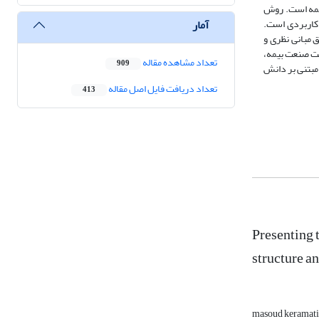
ری اطلاعات مصاحبه با 30 نفر از خبرگان در صنعت بیمه است. روش
آمار
 کاربردی است.
 مبانی نظری و
با محوریت صنعت بیمه،
تعداد مشاهده مقاله
909
مبتنی بر دانش
تعداد دریافت فایل اصل مقاله
413
Presenting 
structure an
masoud keramat