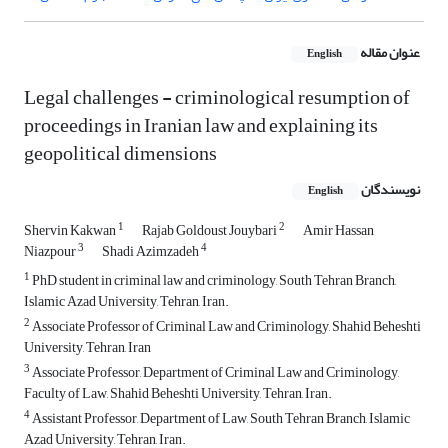
عنوان مقاله
English
Legal challenges - criminological resumption of
proceedings in Iranian law and explaining its
geopolitical dimensions
نویسندگان
English
1
2
Shervin Kakwan
Rajab Goldoust Jouybari
Amir Hassan
3
4
Niazpour
Shadi Azimzadeh
1
PhD student in criminal law and criminology, South Tehran Branch,
Islamic Azad University, Tehran, Iran.
2
Associate Professor of Criminal Law and Criminology, Shahid Beheshti
University, Tehran, Iran
3
Associate Professor, Department of Criminal Law and Criminology,
Faculty of Law, Shahid Beheshti University, Tehran, Iran.
4
Assistant Professor, Department of Law, South Tehran Branch, Islamic
Azad University, Tehran, Iran.