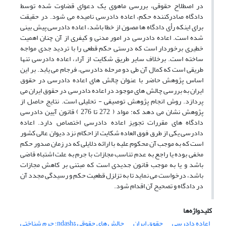
در اصطلاح حقوقی، بررسی ماهوی یک دعوای قضاوت شده توسط
دادگاه صادرکننده حکم، اعاده دادرسی نامیده می شود. در حقیقت
برای اینکه رأی دادگاه ها مصون از خطا باشد، اعاده دادرسی پیش بینی
شده است. اعاده دادرسی در امور مدنی و کیفری از آن چنان اهمیت
خطیری برخوردار است که درستی حکم قطعی را با تردید جدی مواجه
ساخته است. برخلاف سایر طریق شکایت از آراء، اعاده دادرسی تنها
طریقی است که کمال آن طی دو مرحله دادرسی، فرجام می یابد. بر این
اساس پژوهش حاضر با عنوان چالش های اعاده دادرسی در حقوق
ایران به بررسی چالش های موجود در اعاده دادرسی در حقوق ایران می
پردازد. روش انجام پژوهش توصیفی - تحلیلی است. نتایج حاصل از
پژوهش نشان می دهد که: مواد ( 272 تا 276 ) قانون آیین دادرسی
دادگاه های مقررات تجویز اعاده دادرسی اختصاص دارد. اعاده
دادرسی یکی از طرق فوق العاده شکایت از احکام نزد دیوان عالی کشور
است که به موجب آن محکوم علیه با ارائه دلایلی که در زمان صدور حکم
مخفی بوده یا راجع به عدم تناسب مجازات با جرم به علت اشتباه قاضی
باشد و یا به موجب قانون جدیدی است که مبتنی بر کاهش مجازات
باشد، درخواست می نماید تا به تزلزل قطعیت حکم و رسیدگی مجدد آن
در دادگاه و تصحیح آن اقدام شود.
کلیدواژه‌ها
اعاده دادرسی
حقوق ایران
چالش های حقوقی &ndash؛ جرم شناختی