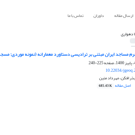
ارسال مقاله
داوران
تماس با ما
ا دهواری
م مساجد ایران مبتنی بر ترادیسی دستاورد معمارانه (نمونه موردی: مسجد
225-240
10.22034/jgeoq.
بذر افکن، مهرداد متین
اصل مقاله
685.43 K