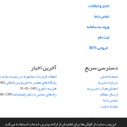
اخبار و اعلانات
تماس با ما
ورود به سامانه
ثبت نام
خروجی RSS
دسترسی سریع
آخرین اخبار
صفحه اصلی
انعقاد قرارداد مشاوره در زمینه نمایه
درباره نشریه
پایگاه های معتبر داخلی و بین المللی
02-03-28
اعضای هیات تحریریه
هزینه داوری
1401-01-01
ارسال مقاله
راه های تماس با دفتر فصلنامه
1399-08-20
تماس با ما
نقشه سایت
سامانه مدیریت نشریات علمی.
طراحی و پیاده سازی از
سیناوب
این وب سایت از کوکی ها برای اطمینان از ارائه بهترین خدمات استفاده می کند.